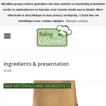
Wij willen graag cookies gebruiken om onze website en marketing activiteiten
Home
verder te optimaliseren en functies voor sociale media aan te bieden. Meer
0 Items - €0,00
informatie is beschikbaar in onze privacy verklaring . U kunt hier uw
Baking & cooking utensils
instellingen voor cookies wijzigen:
Manage cookies
Machines & parts
Chocolate & ice cream
making
Ingredients & presentation
Stainless steel
HOME
Hygiene & storage
RAW MATERIALS AND INGREDIËNTS
Raw Materials &
Presentation