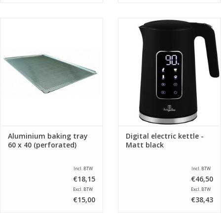
Aluminium baking tray
Digital electric kettle -
60 x 40 (perforated)
Matt black
Incl. BTW
Incl. BTW
€18,15
€46,50
Excl. BTW
Excl. BTW
€15,00
€38,43