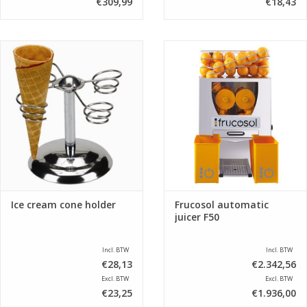
€309,99
€18,43
Ice cream cone holder
Frucosol automatic
juicer F50
Incl. BTW
Incl. BTW
€28,13
€2.342,56
Excl. BTW
Excl. BTW
€23,25
€1.936,00