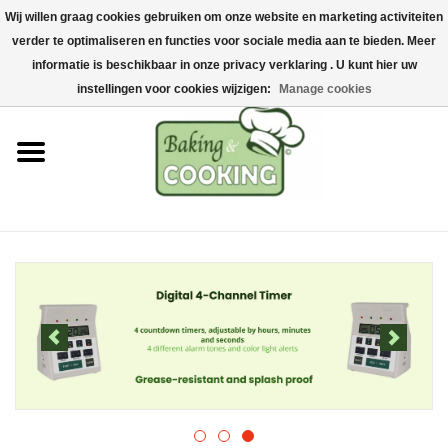
Wij willen graag cookies gebruiken om onze website en marketing activiteiten
Home
verder te optimaliseren en functies voor sociale media aan te bieden. Meer
0 Items - €0,00
informatie is beschikbaar in onze privacy verklaring . U kunt hier uw
Baking & cooking utensils
instellingen voor cookies wijzigen:
Manage cookies
Machines & parts
Chocolate & ice cream
making
Stainless steel
Hygiene & storage
Raw Materials &
Presentation