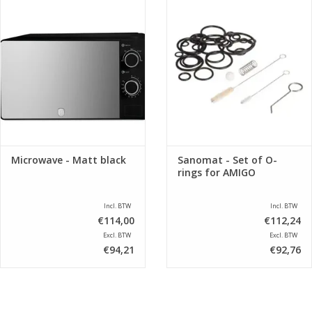
Microwave - Matt black
Sanomat - Set of O-
rings for AMIGO
Incl. BTW
Incl. BTW
€114,00
€112,24
Excl. BTW
Excl. BTW
€94,21
€92,76