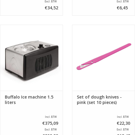
Excl. BTW
Excl. BTW
€34,52
€6,45
Buffalo Ice machine 1.5
Set of dough knives -
liters
pink (set 10 pieces)
Incl. BTW
Incl. BTW
€375,09
€22,30
Excl. BTW
Excl. BTW