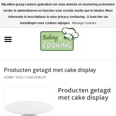
Wij willen graag cookies gebruiken om onze website en marketing activiteiten
Home
verder te optimaliseren en functies voor sociale media aan te bieden. Meer
0 Artikelen - €0,00
informatie is beschikbaar in onze privacy verklaring . U kunt hier uw
Bak-& kookgerei
instellingen voor cookies wijzigen:
Manage cookies
Machines & onderdelen
Chocolade & ijsbereiding
RVS/Inox
Producten getagd met cake display
HOME
/
TAGS
/
CAKE DISPLAY
Hygiëne & opslag
Producten getagd
Grondstoffen & Presentatie
met cake display
Acties