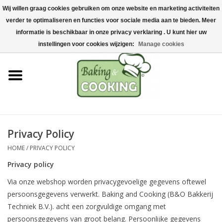
Wij willen graag cookies gebruiken om onze website en marketing activiteiten
Home
verder te optimaliseren en functies voor sociale media aan te bieden. Meer
0 Artikelen - €0,00
informatie is beschikbaar in onze privacy verklaring . U kunt hier uw
Bak-& kookgerei
instellingen voor cookies wijzigen:
Manage cookies
Machines & onderdelen
Chocolade & ijsbereiding
RVS/Inox
Privacy Policy
HOME
/
PRIVACY POLICY
Hygiëne & opslag
Privacy policy
Grondstoffen & Presentatie
Via onze webshop worden privacygevoelige gegevens oftewel
persoonsgegevens verwerkt. Baking and Cooking (B&O Bakkerij
Techniek B.V.). acht een zorgvuldige omgang met
Acties
persoonsgegevens van groot belang. Persoonlijke gegevens