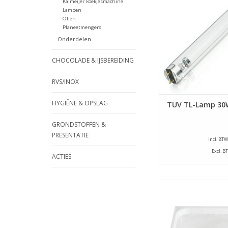
Kalmeijer koekjesmachine
puntenkaste
Lampen
Oliën
TOEVOEGEN AAN WI
Planeetmengers
Onderdelen
CHOCOLADE & IJSBEREIDING
RVS/INOX
HYGIËNE & OPSLAG
TUV TL-Lamp 30
GRONDSTOFFEN &
PRESENTATIE
Incl. BTW
Excl. B
ACTIES
Deze bollenkast c
geschikt voor o.a. b
van Ter Haar, Gefra e
TOEVOEGEN AAN WI