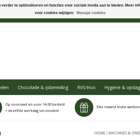
verder te optimaliseren en functies voor sociale media aan te bieden. Meer info
voor cookies wijzigen:
Manage cookies
elen
Chocolade & ijsbereiding
RVS/Inox
Hygiëne & opslag
Op voorraad en voor 14:00 besteld
Elke maand leuke aanbie
= dezelfde werkdag verzonden!
n
HOME
/
MACHINES & OND