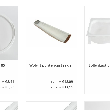
ups zijn
Woltviltzakje t.b.v. (Kalmeijer)
Deze bollenk
ollenkasten
puntenrijskast.
geschikt voor o
 Beko.
van Op 
TOEVOEGEN AAN WINKELWAGEN
NKELWAGEN
TOEVOEGEN AA
185
Wolvilt puntenkastzakje
Bollenkast 
€8,41
€18,09
 BTW
Incl. BTW
€6,95
€14,95
 BTW
Excl. BTW
W geschikt
TL-lamp van 15W geschikt voor
Deze bollenk
en en
bollenkasten en puntenkasten.
geschikt voor o