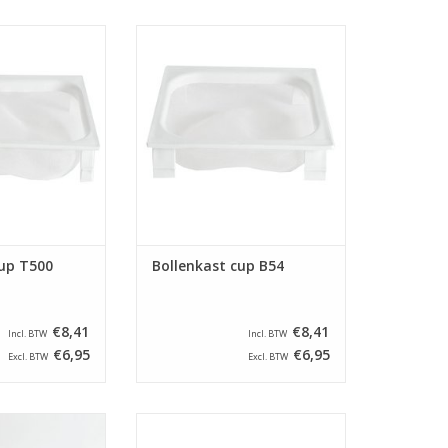
ast cups zijn
Deze bollenkast cups zijn
.a. bollenkasten
geschikt voor o.a. bollenkasten
't Root.
van Benier.
N WINKELWAGEN
TOEVOEGEN AAN WINKELWAGEN
cup T500
Bollenkast cup B54
€8,41
€8,41
Incl. BTW
Incl. BTW
€6,95
€6,95
Excl. BTW
Excl. BTW
ast cups zijn
Deze bollenkast cups zijn
.a. bollenkasten
geschikt voor o.a. bollenkasten