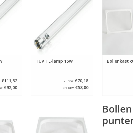
n.
van Peet
TOEVOEGEN AAN WINKELWAGEN
NKELWAGEN
TOEVOEGEN AA
W
TUV TL-lamp 15W
Bollenkast 
€111,32
€70,18
Incl. BTW
€92,00
€58,00
TW
Excl. BTW
Bollen
ups zijn
Deze bollenkast cups zijn
ollenkasten
geschikt voor o.a. bollenkasten
punte
n Holtkamp.
van Benier.
NKELWAGEN
TOEVOEGEN AAN WINKELWAGEN