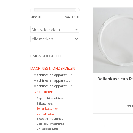
Deze bollenkast c
geschikt voor o.a. b
Min: €
0
Max: €
150
van WP Haton en
TOEVOEGEN AAN WI
BAK-& KOOKGEREI
MACHINES & ONDERDELEN
Machines en apparatuur
Bollenkast cup R
Machines en apparatuur
Machines en apparatuur
Onderdelen
Appelschilmachines
Incl.
Blikopeners
Excl.
Bollenkasten en
puntenkasten
Broodsnijmachines
Geleispuitmachines
TUV TL-Lamp van 30
Grillapparatuur
voor bollenkast