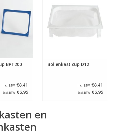
ers en BP.
van Dijk.
N WINKELWAGEN
TOEVOEGEN AAN WINKELWAGEN
cup BPT200
Bollenkast cup D12
€8,41
€8,41
Incl. BTW
Incl. BTW
€6,95
€6,95
Excl. BTW
Excl. BTW
kasten en
nkasten