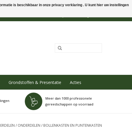
rmatie is beschikbaar in onze privacy verklaring . U kunt hier uw instellingen
0 Artikelen - €0,00
Mijn account / Registreren
Grondstoffen & Presentatie
Acties
Meer dan 1000 professionele
dingen
gereedschappen op voorraad
ERDELEN
/
ONDERDELEN
/
BOLLENKASTEN EN PUNTENKASTEN