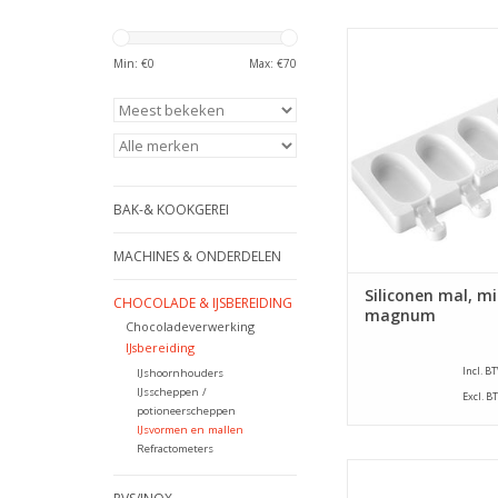
Siliconen mal voo
magnum ijsjes. Inclus
Min: €
0
Max: €
70
stokjes
TOEVOEGEN AAN WI
BAK-& KOOKGEREI
MACHINES & ONDERDELEN
Siliconen mal, mi
CHOCOLADE & IJSBEREIDING
magnum
Chocoladeverwerking
IJsbereiding
Incl. B
IJshoornhouders
IJsscheppen /
Excl. B
potioneerscheppen
IJsvormen en mallen
Refractometers
Deze vorm kun je geb
zowel voor het bakke