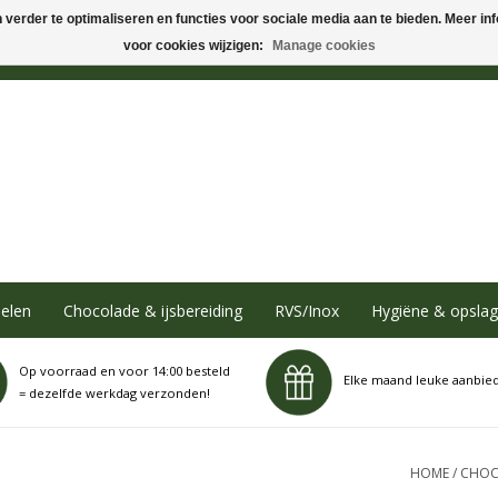
verder te optimaliseren en functies voor sociale media aan te bieden. Meer info
voor cookies wijzigen:
Manage cookies
elen
Chocolade & ijsbereiding
RVS/Inox
Hygiëne & opslag
Op voorraad en voor 14:00 besteld
Elke maand leuke aanbie
= dezelfde werkdag verzonden!
HOME
/
CHOCO