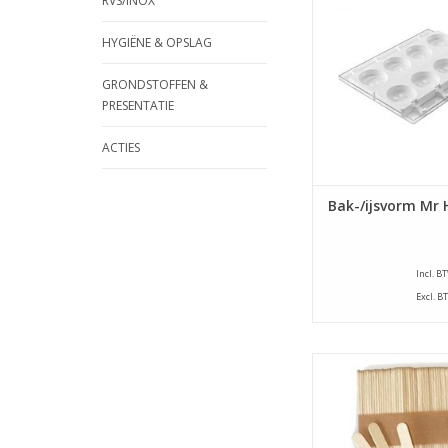
RVS/INOX
pops en het maken v
cake pops en ijsje
HYGIËNE & OPSLAG
uiteindelijk gevorm
Happy.
GRONDSTOFFEN &
PRESENTATIE
TOEVOEGEN AAN WI
ACTIES
Bak-/ijsvorm Mr
Incl. B
Excl. B
500 Beukenhouten 
geschikt voor silicon
TOEVOEGEN AAN WI