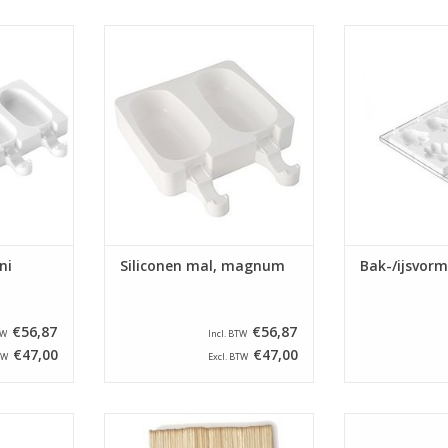
r 8 mini
Siliconen mal voor zes magnum
Deze vorm kun j
ief 100 ijs
ijsjes. Inclusief 100 ijs stokjes
zowel voor het
pops en het ma
TOEVOEGEN AAN WINKELWAGEN
cake pops en
NKELWAGEN
uiteindelijk 
po
TOEVOEGEN AA
ni
Siliconen mal, magnum
Bak-/ijsvor
€56,87
€56,87
TW
Incl. BTW
€47,00
€47,00
TW
Excl. BTW
ruiken voor
500 Beukenhouten stokjes
Deze vorm kun j
n van cake
geschikt voor siliconen ijsvormen
zowel voor het