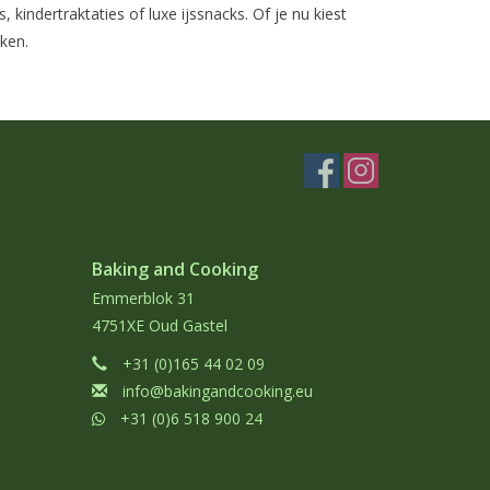
indertraktaties of luxe ijssnacks. Of je nu kiest
aken.
Baking and Cooking
Emmerblok 31
4751XE Oud Gastel
+31 (0)165 44 02 09
info@bakingandcooking.eu
+31 (0)6 518 900 24