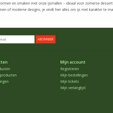
ormen en smaken met onze ijsmallen – ideaal voor zomerse desserts, k
rmen of moderne designs, je vindt hier alles om ijs met karakter te m
ABONNEER
cten
Mijn account
ducten
Registreren
producten
Mijn bestellingen
ingen
Mijn tickets
Mijn verlanglijst