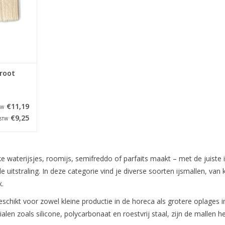
root
€11,19
TW
€9,25
 BTW
ke waterijsjes, roomijs, semifreddo of parfaits maakt – met de juiste
 uitstraling. In deze categorie vind je diverse soorten ijsmallen, van 
k.
eschikt voor zowel kleine productie in de horeca als grotere oplages in
en zoals silicone, polycarbonaat en roestvrij staal, zijn de mallen her