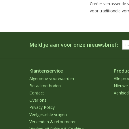
Creëer verrassende v
voor traditionele vo
Meld je aan voor onze nieuwsbrief:
Klantenservice
Produ
Algemene voorwaarden
Alle pro
Betaalmethoden
Nieuwe 
Contact
Aanbied
Over ons
Privacy Policy
Veelgestelde vragen
Verzenden & retourneren
Werken bij Baking & Cooking