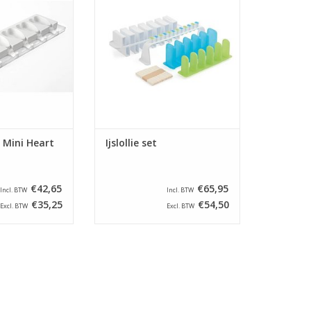
ken van ijs. De
smaken!
 ijsjes worden
TOEVOEGEN AAN WINKELWAGEN
ormd tot een hart.
N WINKELWAGEN
 Mini Heart
Ijslollie set
€42,65
€65,95
Incl. BTW
Incl. BTW
€35,25
€54,50
Excl. BTW
Excl. BTW