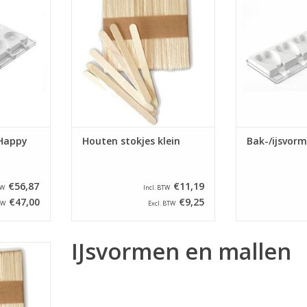
an ijs. De
pops en het ma
TOEVOEGEN AAN WINKELWAGEN
s worden
cake pops en
d tot Mr.
uiteindelijk gev
TOEVOEGEN AA
NKELWAGEN
 Happy
Houten stokjes klein
Bak-/ijsvorm
€56,87
€11,19
TW
Incl. BTW
€47,00
€9,25
TW
Excl. BTW
IJsvormen en mallen
stokjes,
en ijsvormen
NKELWAGEN