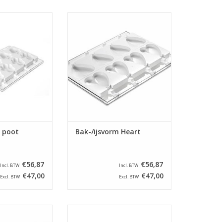
e gebruiken voor
Deze vorm kun je gebruiken voor
 bakken van cake
zowel voor het bakken van cake
ken van ijs. De
pops en het maken van ijs. De
 ijsjes worden
cake pops en ijsjes worden
gevormd tot een
uiteindelijk gevormd tot een hart.
ot.
TOEVOEGEN AAN WINKELWAGEN
N WINKELWAGEN
m poot
Bak-/ijsvorm Heart
€56,87
€56,87
Incl. BTW
Incl. BTW
€47,00
€47,00
Excl. BTW
Excl. BTW
e gebruiken voor
Met deze set maak je ijs en
 bakken van cake
waterijs met twee verschillende