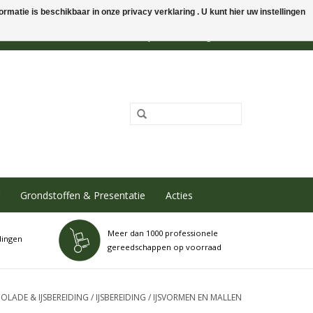
rmatie is beschikbaar in onze privacy verklaring . U kunt hier uw instellingen
0 Artikelen - €0,00
Mijn account / Registreren
Grondstoffen & Presentatie
Acties
Meer dan 1000 professionele
dingen
gereedschappen op voorraad
LADE & IJSBEREIDING
/
IJSBEREIDING
/
IJSVORMEN EN MALLEN