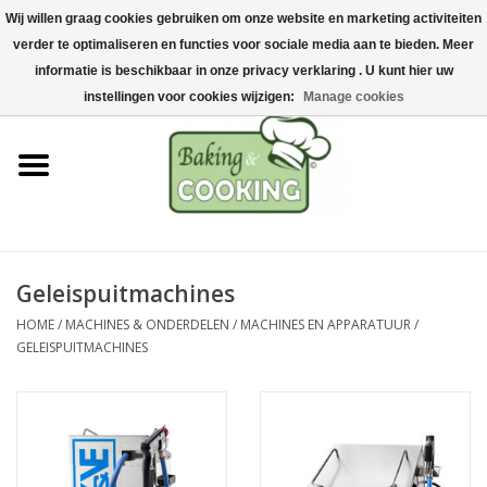
Wij willen graag cookies gebruiken om onze website en marketing activiteiten
Home
verder te optimaliseren en functies voor sociale media aan te bieden. Meer
0 Artikelen - €0,00
informatie is beschikbaar in onze privacy verklaring . U kunt hier uw
Bak-& kookgerei
instellingen voor cookies wijzigen:
Manage cookies
Machines & onderdelen
Chocolade & ijsbereiding
RVS/Inox
Geleispuitmachines
HOME
/
MACHINES & ONDERDELEN
/
MACHINES EN APPARATUUR
/
Hygiëne & opslag
GELEISPUITMACHINES
Grondstoffen & Presentatie
Acties