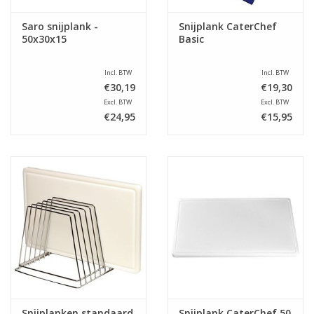
Saro snijplank -
Snijplank CaterChef
50x30x15
Basic
Incl. BTW
Incl. BTW
€30,19
€19,30
Excl. BTW
Excl. BTW
€24,95
€15,95
Snijplanken standaard
Snijplank CaterChef 50