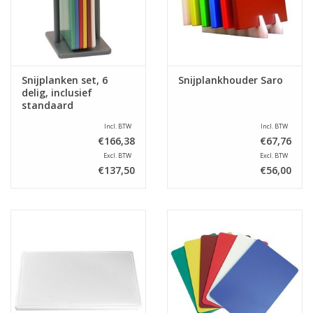
Snijplanken set, 6
Snijplankhouder Saro
delig, inclusief
standaard
Incl. BTW
Incl. BTW
€166,38
€67,76
Excl. BTW
Excl. BTW
€137,50
€56,00