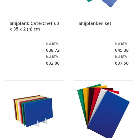
Snijplank CaterChef 60
Snijplanken set
x 35 x 2 (h) cm
Incl. BTW
Incl. BTW
€38,72
€45,38
Excl. BTW
Excl. BTW
€32,00
€37,50