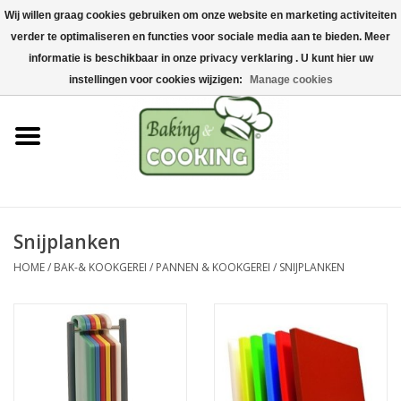
Wij willen graag cookies gebruiken om onze website en marketing activiteiten
Home
verder te optimaliseren en functies voor sociale media aan te bieden. Meer
0 Artikelen - €0,00
informatie is beschikbaar in onze privacy verklaring . U kunt hier uw
Bak-& kookgerei
instellingen voor cookies wijzigen:
Manage cookies
Machines & onderdelen
Chocolade & ijsbereiding
RVS/Inox
Snijplanken
HOME
/
BAK-& KOOKGEREI
/
PANNEN & KOOKGEREI
/
SNIJPLANKEN
Hygiëne & opslag
Grondstoffen & Presentatie
Acties