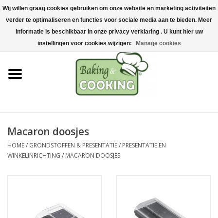
Wij willen graag cookies gebruiken om onze website en marketing activiteiten
Home
verder te optimaliseren en functies voor sociale media aan te bieden. Meer
0 Artikelen - €0,00
informatie is beschikbaar in onze privacy verklaring . U kunt hier uw
Bak-& kookgerei
instellingen voor cookies wijzigen:
Manage cookies
Machines & onderdelen
Chocolade & ijsbereiding
RVS/Inox
Macaron doosjes
HOME
/
GRONDSTOFFEN & PRESENTATIE
/
PRESENTATIE EN
Hygiëne & opslag
WINKELINRICHTING
/
MACARON DOOSJES
Grondstoffen & Presentatie
Acties