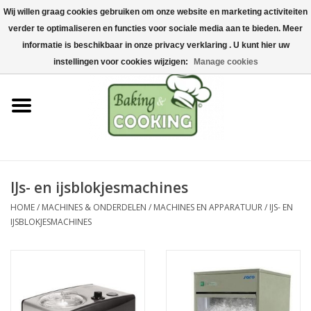
Wij willen graag cookies gebruiken om onze website en marketing activiteiten
Home
verder te optimaliseren en functies voor sociale media aan te bieden. Meer
0 Artikelen - €0,00
informatie is beschikbaar in onze privacy verklaring . U kunt hier uw
Bak-& kookgerei
instellingen voor cookies wijzigen:
Manage cookies
Machines & onderdelen
Chocolade & ijsbereiding
RVS/Inox
IJs- en ijsblokjesmachines
HOME
/
MACHINES & ONDERDELEN
/
MACHINES EN APPARATUUR
/
IJS- EN
Hygiëne & opslag
IJSBLOKJESMACHINES
Grondstoffen & Presentatie
Acties