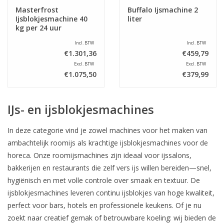
Masterfrost
Buffalo Ijsmachine 2
Ijsblokjesmachine 40
liter
kg per 24 uur
Incl. BTW
Incl. BTW
€1.301,36
€459,79
Excl. BTW
Excl. BTW
€1.075,50
€379,99
IJs- en ijsblokjesmachines
In deze categorie vind je zowel machines voor het maken van
ambachtelijk roomijs als krachtige ijsblokjesmachines voor de
horeca. Onze roomijsmachines zijn ideaal voor ijssalons,
bakkerijen en restaurants die zelf vers ijs willen bereiden—snel,
hygiënisch en met volle controle over smaak en textuur. De
ijsblokjesmachines leveren continu ijsblokjes van hoge kwaliteit,
perfect voor bars, hotels en professionele keukens. Of je nu
zoekt naar creatief gemak of betrouwbare koeling: wij bieden de