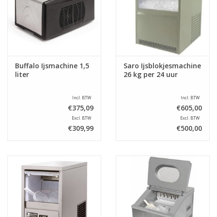
Buffalo Ijsmachine 1,5
Saro Ijsblokjesmachine
liter
26 kg per 24 uur
Incl. BTW
Incl. BTW
€375,09
€605,00
Excl. BTW
Excl. BTW
€309,99
€500,00