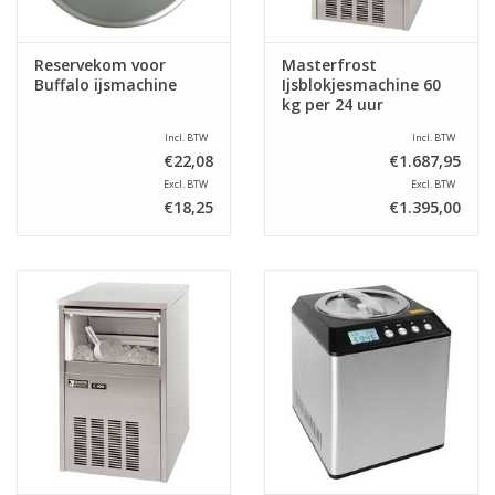
Reservekom voor
Masterfrost
Buffalo ijsmachine
Ijsblokjesmachine 60
kg per 24 uur
Incl. BTW
Incl. BTW
€22,08
€1.687,95
Excl. BTW
Excl. BTW
€18,25
€1.395,00