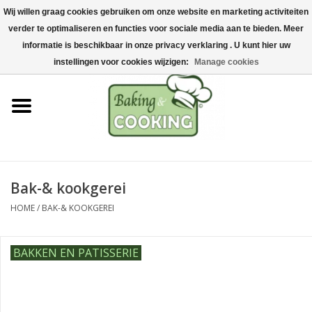
Wij willen graag cookies gebruiken om onze website en marketing activiteiten
Home
verder te optimaliseren en functies voor sociale media aan te bieden. Meer
0 Artikelen - €0,00
informatie is beschikbaar in onze privacy verklaring . U kunt hier uw
Bak-& kookgerei
instellingen voor cookies wijzigen:
Manage cookies
Machines & onderdelen
Chocolade & ijsbereiding
RVS/Inox
Bak-& kookgerei
HOME
/
BAK-& KOOKGEREI
Hygiëne & opslag
BAKKEN EN PATISSERIE
Grondstoffen & Presentatie
Acties