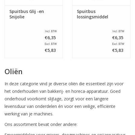
Spuitbus Glij -en
Spuitbus
Snijolie
lossingsmiddel
Incl. BTW
Incl. BTW
€6,35
€6,35
Excl. BTW
Excl. BTW
€5,83
€5,83
Oliën
In deze categorie vind je diverse oliën die essentieel zijn voor
het onderhouden van bakkerij- en horeca-apparatuur. Goed
onderhoud voorkomt slijtage, zorgt voor een langere
levensduur van onderdelen én voor een veilige, efficiënte
werking van je machines.
Ons assortiment bevat onder andere:
Smeermiddelen voor mixers, deegmachines en snijapparatuur