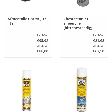
Afmeetolie Harsvrij 15
Chesterton 610
liter
smeerolie
(hittebestendig)
Incl. BTW
Incl. BTW
€95,92
€81,68
Excl. BTW
Excl. BTW
€88,00
€67,50