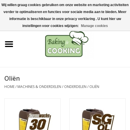
Wij willen graag cookies gebruiken om onze website en marketing activiteiten
Home
verder te optimaliseren en functies voor sociale media aan te bieden. Meer
0 Artikelen - €0,00
informatie is beschikbaar in onze privacy verklaring . U kunt hier uw
Bak-& kookgerei
instellingen voor cookies wijzigen:
Manage cookies
Machines & onderdelen
Chocolade & ijsbereiding
RVS/Inox
Oliën
HOME
/
MACHINES & ONDERDELEN
/
ONDERDELEN
/
OLIËN
Hygiëne & opslag
Grondstoffen & Presentatie
Acties