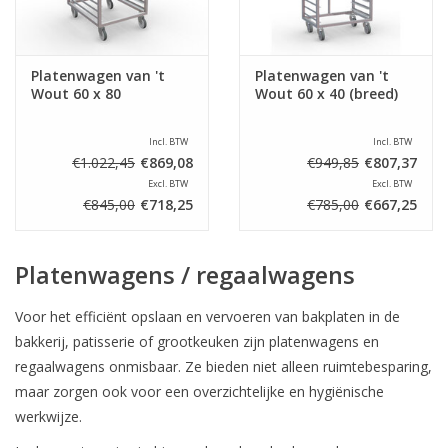
Platenwagen van 't
Platenwagen van 't
Wout 60 x 80
Wout 60 x 40 (breed)
Incl. BTW
Incl. BTW
€1.022,45
€869,08
€949,85
€807,37
Excl. BTW
Excl. BTW
€845,00
€718,25
€785,00
€667,25
Platenwagens / regaalwagens
Voor het efficiënt opslaan en vervoeren van bakplaten in de
bakkerij, patisserie of grootkeuken zijn platenwagens en
regaalwagens onmisbaar. Ze bieden niet alleen ruimtebesparing,
maar zorgen ook voor een overzichtelijke en hygiënische
werkwijze.