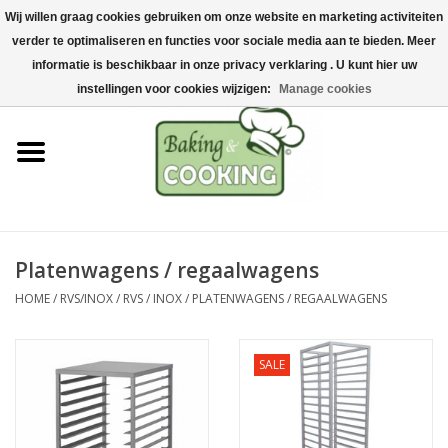
Wij willen graag cookies gebruiken om onze website en marketing activiteiten
Home
verder te optimaliseren en functies voor sociale media aan te bieden. Meer
0 Artikelen - €0,00
informatie is beschikbaar in onze privacy verklaring . U kunt hier uw
Bak-& kookgerei
instellingen voor cookies wijzigen:
Manage cookies
Machines & onderdelen
Chocolade & ijsbereiding
RVS/Inox
Platenwagens / regaalwagens
HOME
/
RVS/INOX
/
RVS / INOX
/
PLATENWAGENS / REGAALWAGENS
Hygiëne & opslag
Grondstoffen & Presentatie
SALE
Acties