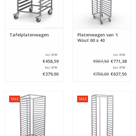
Tafelplatenwagen
Platenwagen van 't
Wout 60 x 40
Incl. BTW
Incl. BTW
€458,59
€907,50
€771,38
Excl. BTW
Excl. BTW
€379,00
€750,00
€637,50
SALE
SALE