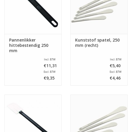
Pannenlikker
Kunststof spatel, 250
hittebestendig 250
mm (recht)
mm
Incl. BTW
Incl. BTW
€11,31
€5,40
Excl. BTW
Excl. BTW
€9,35
€4,46