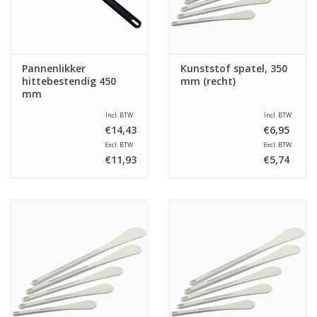
Pannenlikker
Kunststof spatel, 350
hittebestendig 450
mm (recht)
mm
Incl. BTW
Incl. BTW
€14,43
€6,95
Excl. BTW
Excl. BTW
€11,93
€5,74