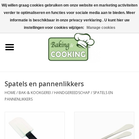
Wij willen graag cookies gebruiken om onze website en marketing activiteiten
Home
verder te optimaliseren en functies voor sociale media aan te bieden. Meer
0 Artikelen - €0,00
informatie is beschikbaar in onze privacy verklaring . U kunt hier uw
Bak-& kookgerei
instellingen voor cookies wijzigen:
Manage cookies
Machines & onderdelen
Chocolade & ijsbereiding
RVS/Inox
Spatels en pannenlikkers
HOME
/
BAK-& KOOKGEREI
/
HANDGEREEDSCHAP
/
SPATELS EN
Hygiëne & opslag
PANNENLIKKERS
Grondstoffen & Presentatie
Acties