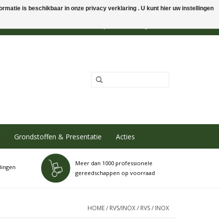
rmatie is beschikbaar in onze privacy verklaring . U kunt hier uw instellingen
0 Artikelen - €0,00
Mijn account / Registreren
Grondstoffen & Presentatie
Acties
Meer dan 1000 professionele
dingen
gereedschappen op voorraad
HOME
/
RVS/INOX
/
RVS / INOX