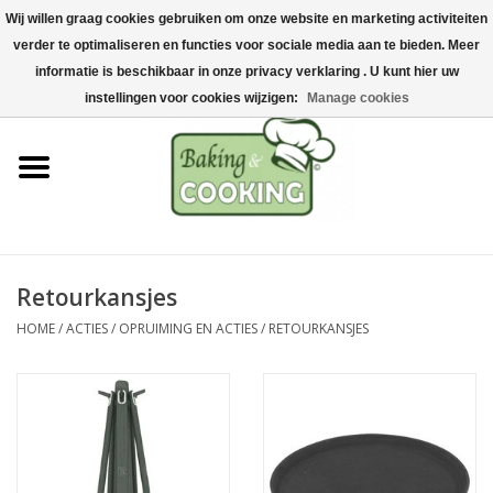
Wij willen graag cookies gebruiken om onze website en marketing activiteiten
Home
verder te optimaliseren en functies voor sociale media aan te bieden. Meer
0 Artikelen - €0,00
informatie is beschikbaar in onze privacy verklaring . U kunt hier uw
Bak-& kookgerei
instellingen voor cookies wijzigen:
Manage cookies
Machines & onderdelen
Chocolade & ijsbereiding
RVS/Inox
Retourkansjes
HOME
/
ACTIES
/
OPRUIMING EN ACTIES
/
RETOURKANSJES
Hygiëne & opslag
Grondstoffen & Presentatie
Acties