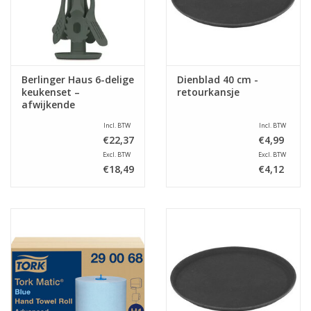
Berlinger Haus 6-delige
Dienblad 40 cm -
keukenset –
retourkansje
afwijkende
samenstelling
Incl. BTW
Incl. BTW
€22,37
€4,99
Excl. BTW
Excl. BTW
€18,49
€4,12