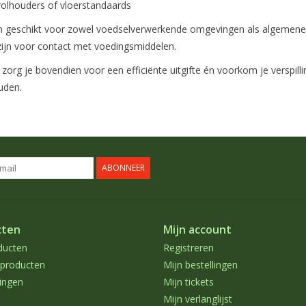
rolhouders of vloerstandaards
ijn geschikt voor zowel voedselverwerkende omgevingen als algemen
ijn voor contact met voedingsmiddelen.
 zorg je bovendien voor een efficiënte uitgifte én voorkom je verspil
uden.
ABONNEER
cten
Mijn account
ducten
Registreren
producten
Mijn bestellingen
ingen
Mijn tickets
Mijn verlanglijst