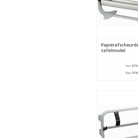
Papierafscheurde
tafelmodel
Incl. BTW
Excl. BTW
Papierafscheurder, h
wandmodel met een 
50 cm.
TOEVOEGEN AAN WI