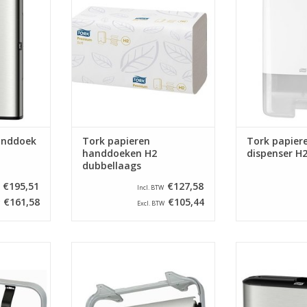
of in de
dispensers van Tork.
uw keuken of in
.
TOEVOEGEN AAN WINKELWAGEN
TOEVOEGEN AA
NKELWAGEN
anddoek
Tork papieren
Tork papier
handdoeken H2
dispenser H2
dubbellaags
€195,51
€127,58
Incl. BTW
€161,58
€105,44
Excl. BTW
orizontaal
Papierafscheurder
Roestvrijstalen
ngte van 50
ondertafelmodel 50 cm. Er zit
dispenser voor
een kartelmes aan deze houder,
Ideaal voor in 
daardoor kan hij worden
op d
NKELWAGEN
gebruikt voor folie en rollen