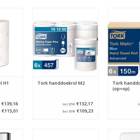
gebruik in
Tork Advanced Wiping Paper
Handdoekrol H1
eze rollen
bestaat uit 2 lagen. Hierdoor is
dispenser H25 
verpakt
het poetspapier zacht, sterk en
zijn per 6 
absorberend, zodat je efficiënter
NKELWAGEN
TOEVOEGEN AA
kunt drogen met minder
verspilling.
TOEVOEGEN AAN WINKELWAGEN
l H1
Tork handdoekrol M2
Tork handdo
(op=op)
€139,16
€132,17
Incl. BTW
I
€115,01
€109,23
Excl. BTW
 dispenser
Dubbellaags papieren
Kunststof Tork
s. Ideaal
handdoeken geschikt voor de H2
H2 handdoekjes