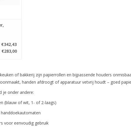
r,
€342,43
€283,00
 keuken of bakkerij zijn papierrollen en bijpassende houders onmisba
oonmaakt, handen afdroogt of apparatuur vetvrij houdt – goed papier
d je onder andere:
en (blauw of wit, 1- of 2-laags)
or handdoekautomaten
rs voor eenvoudig gebruik