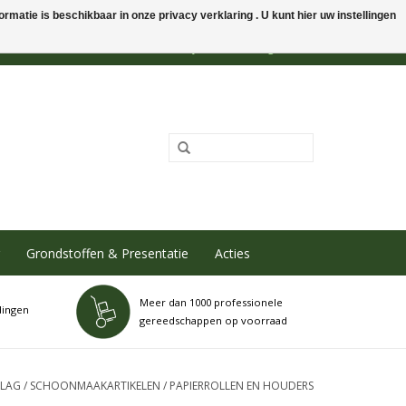
rmatie is beschikbaar in onze privacy verklaring . U kunt hier uw instellingen
0 Artikelen - €0,00
Mijn account / Registreren
Grondstoffen & Presentatie
Acties
Meer dan 1000 professionele
dingen
gereedschappen op voorraad
SLAG
/
SCHOONMAAKARTIKELEN
/
PAPIERROLLEN EN HOUDERS