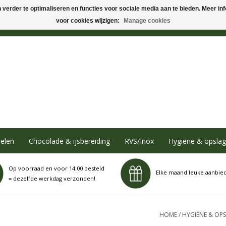
verder te optimaliseren en functies voor sociale media aan te bieden. Meer info
voor cookies wijzigen:
Manage cookies
elen
Chocolade & ijsbereiding
RVS/Inox
Hygiëne & opslag
Op voorraad en voor 14:00 besteld
Elke maand leuke aanbie
= dezelfde werkdag verzonden!
HOME
/
HYGIËNE & OP