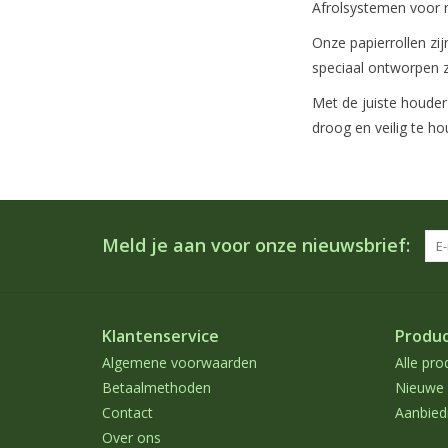
Afrolsystemen voor 
Onze papierrollen z
speciaal ontworpen z
Met de juiste houder
droog en veilig te ho
Meld je aan voor onze nieuwsbrief:
Klantenservice
Produ
Algemene voorwaarden
Alle pro
Betaalmethoden
Nieuwe 
Contact
Aanbied
Over ons