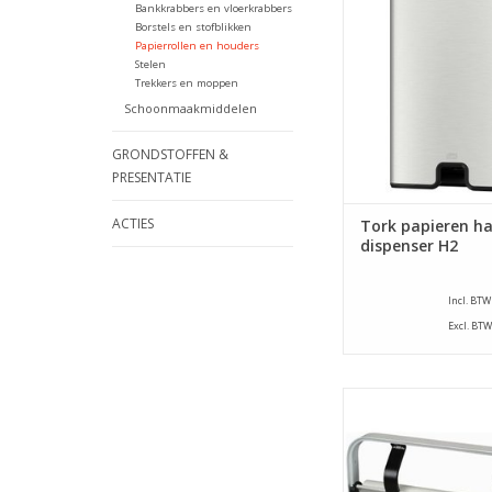
Bankkrabbers en vloerkrabbers
voor in uw keuken 
Borstels en stofblikken
toiletruimte
Papierrollen en houders
Stelen
TOEVOEGEN AAN WI
Trekkers en moppen
Schoonmaakmiddelen
GRONDSTOFFEN &
PRESENTATIE
ACTIES
Tork papieren h
dispenser H2
Incl. BTW
Excl. BTW
Papierafscheurder, h
tafelmodel met een le
cm.
TOEVOEGEN AAN WI