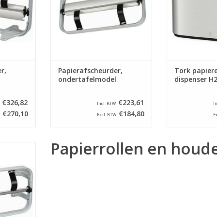
TOEVOEGEN AA
bakpapier.
TOEVOEGEN AAN WINKELWAGEN
r,
Papierafscheurder,
Tork papier
ondertafelmodel
dispenser H
€326,82
€223,61
Incl. BTW
I
€270,10
€184,80
Excl. BTW
E
Papierrollen en houd
orizontaal
lengte van
NKELWAGEN