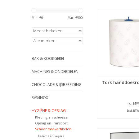
Handdoekrol H1 voor 
dispenser H25 011. D
Min: €
0
Max: €
500
zijn per 6 stuks 
TOEVOEGEN AAN WI
BAK-& KOOKGEREI
MACHINES & ONDERDELEN
Tork handdoekro
CHOCOLADE & IJSBEREIDING
RVS/INOX
Incl. BTW
HYGIËNE & OPSLAG
Excl. BTW
Kleding en schoeisel
Opslag en Transport
Schoonmaakartikelen
Roestvrijstalen Tork
Bezems en vegers
voor H2 handdoekje