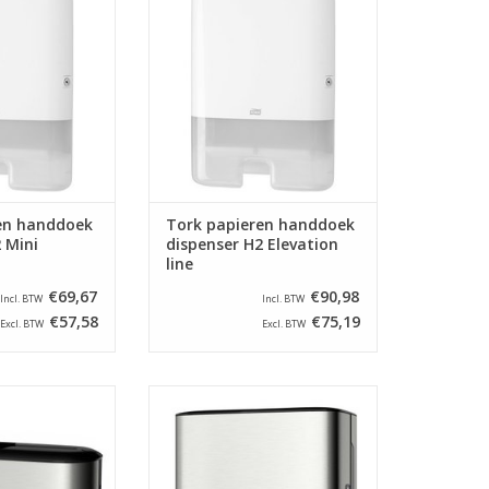
 de toiletruimte.
uw keuken of in de toiletruimte.
N WINKELWAGEN
TOEVOEGEN AAN WINKELWAGEN
en handdoek
Tork papieren handdoek
 Mini
dispenser H2 Elevation
line
€69,67
€90,98
Incl. BTW
Incl. BTW
€57,58
€75,19
Excl. BTW
Excl. BTW
 Tork countertop
Bij de Tork matic touchfree
 H2 handdoekjes.
dispenser raakt u alleen de
uw keuken of voor
handdoek aan welke u gaat
e bar.
gebruiken. Vanwege de sensor is
de dispenser eenvoudig zonder