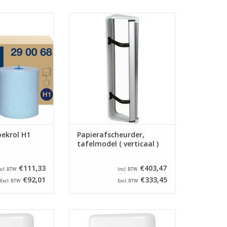
 voor gebruik in
Papierafscheurder, verticaal
011. Deze rollen
tafelmodel met een lengte van 50
stuks verpakt
cm.
N WINKELWAGEN
TOEVOEGEN AAN WINKELWAGEN
ekrol H1
Papierafscheurder,
tafelmodel ( verticaal )
€111,33
€403,47
ncl. BTW
Incl. BTW
€92,01
€333,45
Excl. BTW
Excl. BTW
 dispenser voor
Kunststof Tork dispenser voor
. Ideaal voor in
H2 handdoekjes. Ideaal voor in