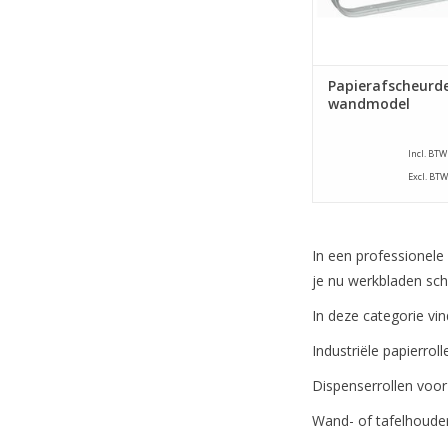
Papierafscheurde
wandmodel
Incl. BTW
Excl. BTW
In een professionele
je nu werkbladen sch
In deze categorie vin
Industriële papierroll
Dispenserrollen vo
Wand- of tafelhoude