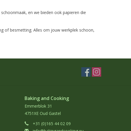
e schoonmaak, en we bieden ook papieren die
ling of besmetting. Alles om jouw werkplek schoon,
Baking and Cooking
Emmerblok 31
4751XE Oud Gastel
+31 (0)165 44 02 09
info@bakingandcooking.eu