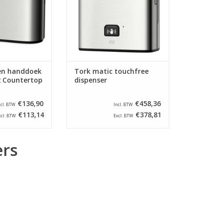
N WINKELWAGEN
te raken te bedienen.
TOEVOEGEN AAN WINKELWAGEN
en handdoek
Tork matic touchfree
2 Countertop
dispenser
€136,90
€458,36
ncl. BTW
Incl. BTW
€113,14
€378,81
xcl. BTW
Excl. BTW
ers