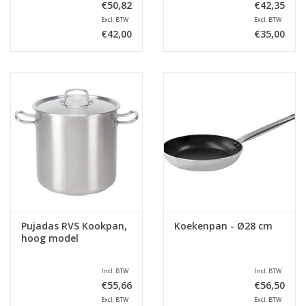
€50,82
€42,35
Excl. BTW
Excl. BTW
€42,00
€35,00
Pujadas RVS Kookpan,
Koekenpan - Ø28 cm
hoog model
Incl. BTW
Incl. BTW
€55,66
€56,50
Excl. BTW
Excl. BTW