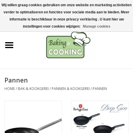
Wij willen graag cookies gebruiken om onze website en marketing activiteiten
Home
verder te optimaliseren en functies voor sociale media aan te bieden. Meer
0 Artikelen - €0,00
informatie is beschikbaar in onze privacy verklaring . U kunt hier uw
Bak-& kookgerei
instellingen voor cookies wijzigen:
Manage cookies
Machines & onderdelen
Chocolade & ijsbereiding
RVS/Inox
Pannen
HOME
/
BAK-& KOOKGEREI
/
PANNEN & KOOKGEREI
/
PANNEN
Hygiëne & opslag
Grondstoffen & Presentatie
Acties