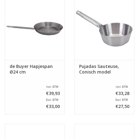
de Buyer Hapjespan
Pujadas Sauteuse,
Ø24 cm
Conisch model
Incl. BTW
Incl. BTW
€39,93
€33,28
Excl. BTW
Excl. BTW
€33,00
€27,50