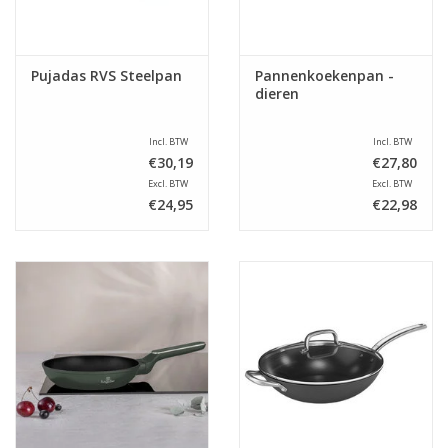
Pujadas RVS Steelpan
Pannenkoekenpan -
dieren
Incl. BTW
Incl. BTW
€30,19
€27,80
Excl. BTW
Excl. BTW
€24,95
€22,98