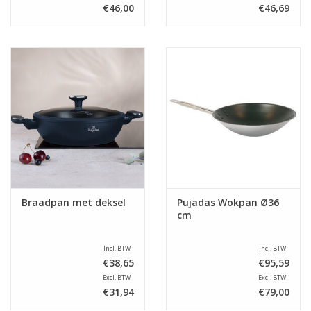
€46,00
€46,69
Braadpan met deksel
Pujadas Wokpan Ø36
cm
Incl. BTW
Incl. BTW
€38,65
€95,59
Excl. BTW
Excl. BTW
€31,94
€79,00