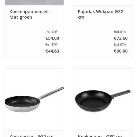
Koekenpannenset -
Pujadas Wokpan Ø32
Mat groen
cm
Incl. BTW
Incl. BTW
€54,00
€72,60
Excl. BTW
Excl. BTW
€44,63
€60,00
Koekenpan - Ø32 cm
Koekenpan - Ø30 cm -