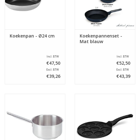
Koekenpan - Ø24 cm
Koekenpannenset -
Mat blauw
Incl. BTW
Incl. BTW
€47,50
€52,50
Excl. BTW
Excl. BTW
€39,26
€43,39