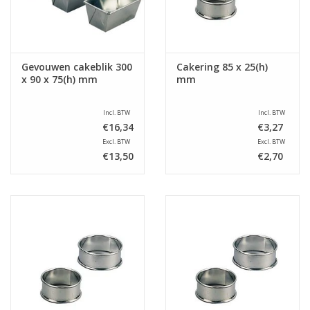
Gevouwen cakeblik 300
Cakering 85 x 25(h)
x 90 x 75(h) mm
mm
Incl. BTW
Incl. BTW
€16,34
€3,27
Excl. BTW
Excl. BTW
€13,50
€2,70