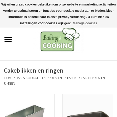
Wij willen graag cookies gebruiken om onze website en marketing activiteiten
Home
verder te optimaliseren en functies voor sociale media aan te bieden. Meer
0 Artikelen - €0,00
informatie is beschikbaar in onze privacy verklaring . U kunt hier uw
Bak-& kookgerei
instellingen voor cookies wijzigen:
Manage cookies
Machines & onderdelen
Chocolade & ijsbereiding
RVS/Inox
Cakeblikken en ringen
HOME
/
BAK-& KOOKGEREI
/
BAKKEN EN PATISSERIE
/
CAKEBLIKKEN EN
Hygiëne & opslag
RINGEN
Grondstoffen & Presentatie
Acties