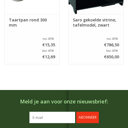
Taartpan rond 300
Saro gekoelde vitrine,
mm
tafelmodel, zwart
Incl. BTW
Incl. BTW
€15,35
€786,50
Excl. BTW
Excl. BTW
€12,69
€650,00
Meld je aan voor onze nieuwsbrief:
ABONNEER