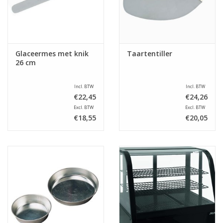
Glaceermes met knik
Taartentiller
26 cm
Incl. BTW
Incl. BTW
€22,45
€24,26
Excl. BTW
Excl. BTW
€18,55
€20,05