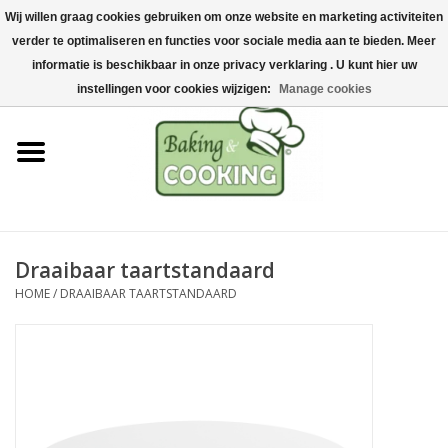
Wij willen graag cookies gebruiken om onze website en marketing activiteiten
Home
verder te optimaliseren en functies voor sociale media aan te bieden. Meer
0 Artikelen - €0,00
informatie is beschikbaar in onze privacy verklaring . U kunt hier uw
Bak-& kookgerei
instellingen voor cookies wijzigen:
Manage cookies
Machines & onderdelen
Chocolade & ijsbereiding
RVS/Inox
Draaibaar taartstandaard
HOME
/
DRAAIBAAR TAARTSTANDAARD
Hygiëne & opslag
Grondstoffen & Presentatie
Acties