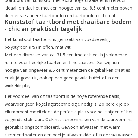
taartbord van kunststof met extra hoge draaivoet is hiervoor
ideaal, omdat het met een hoogte van ca. 8,5 centimeter boven
de meeste andere taartborden en taartborden uittorent.
Kunststof taartbord met draaibare bodem
- chic en praktisch tegelijk
Het kunststof taartbord is gemaakt van voedselveilig
polystyreen (PS) in effen, mat wit.
Met een diameter van ca. 31,5 centimeter biedt hij voldoende
ruimte voor heerlijke taarten en fijne taarten. Dankzij hun
hoogte van ongeveer 8,5 centimeter zien de gebakken creaties
er altijd goed uit, ook op een goed gevuld buffet of in een
winkeldisplay.
Het voordeel van dit taartbord is de hoge roterende basis,
waarvoor geen kogellagertechnologie nodig is. Zo bereik je op
elk moment moeiteloos de perfecte plek voor het snijden of het
volgende stuk taart. Ook het schoonmaken van de taartvorm na
gebruik is ongecompliceerd. Gewoon afwassen met warm
stromend water en een beetje afwasmiddel of in de vaatwasser