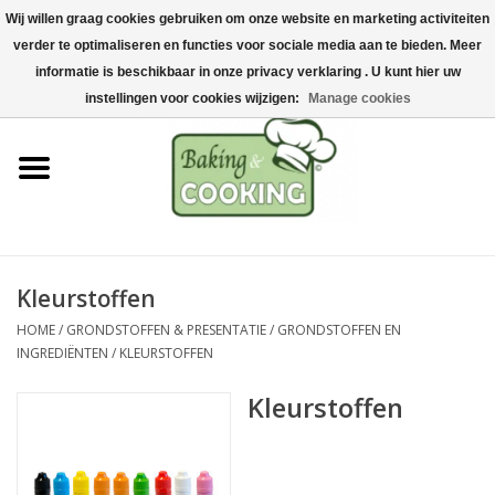
Wij willen graag cookies gebruiken om onze website en marketing activiteiten
Home
verder te optimaliseren en functies voor sociale media aan te bieden. Meer
0 Artikelen - €0,00
informatie is beschikbaar in onze privacy verklaring . U kunt hier uw
Bak-& kookgerei
instellingen voor cookies wijzigen:
Manage cookies
Machines & onderdelen
Chocolade & ijsbereiding
RVS/Inox
Kleurstoffen
HOME
/
GRONDSTOFFEN & PRESENTATIE
/
GRONDSTOFFEN EN
Hygiëne & opslag
INGREDIËNTEN
/
KLEURSTOFFEN
Kleurstoffen
Grondstoffen & Presentatie
Acties