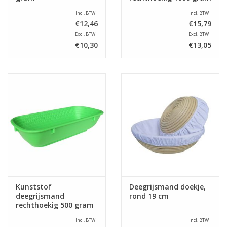
Incl. BTW
Incl. BTW
€12,46
€15,79
Excl. BTW
Excl. BTW
€10,30
€13,05
Kunststof
Deegrijsmand doekje,
deegrijsmand
rond 19 cm
rechthoekig 500 gram
Incl. BTW
Incl. BTW