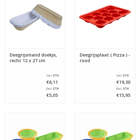
Deegrijsmand doekje,
Deegrijsplaat ( Pizza ) -
recht 12 x 27 cm
rood
Incl. BTW
Incl. BTW
€6,11
€19,30
Excl. BTW
Excl. BTW
€5,05
€15,95