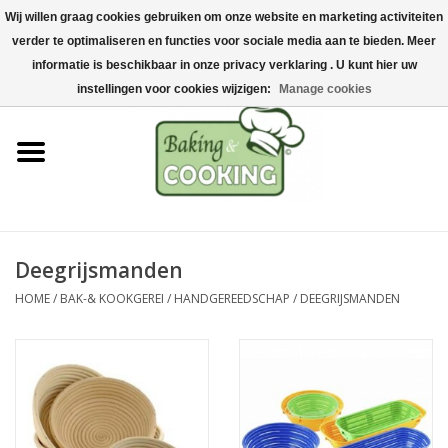
Wij willen graag cookies gebruiken om onze website en marketing activiteiten
Home
verder te optimaliseren en functies voor sociale media aan te bieden. Meer
0 Artikelen - €0,00
informatie is beschikbaar in onze privacy verklaring . U kunt hier uw
Bak-& kookgerei
instellingen voor cookies wijzigen:
Manage cookies
Machines & onderdelen
Chocolade & ijsbereiding
RVS/Inox
Deegrijsmanden
HOME
/
BAK-& KOOKGEREI
/
HANDGEREEDSCHAP
/
DEEGRIJSMANDEN
Hygiëne & opslag
Grondstoffen & Presentatie
Acties