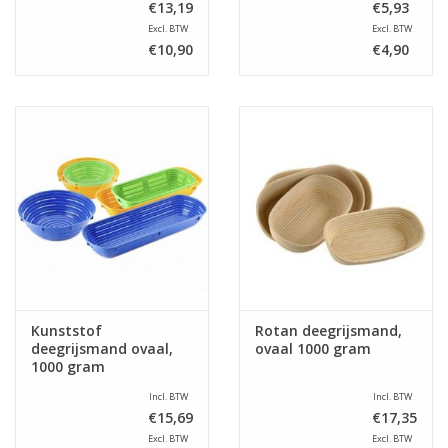
€13,19
€5,93
Excl. BTW
Excl. BTW
€10,90
€4,90
Kunststof
Rotan deegrijsmand,
deegrijsmand ovaal,
ovaal 1000 gram
1000 gram
Incl. BTW
Incl. BTW
€15,69
€17,35
Excl. BTW
Excl. BTW