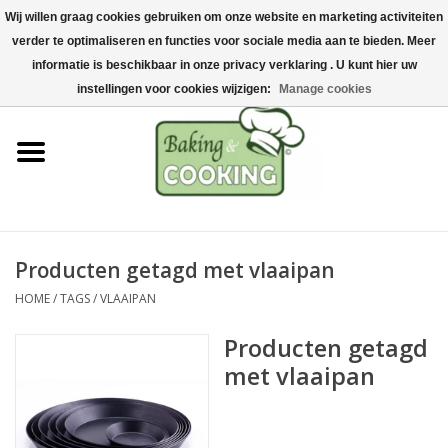
Wij willen graag cookies gebruiken om onze website en marketing activiteiten
Home
verder te optimaliseren en functies voor sociale media aan te bieden. Meer
0 Artikelen - €0,00
informatie is beschikbaar in onze privacy verklaring . U kunt hier uw
Bak-& kookgerei
instellingen voor cookies wijzigen:
Manage cookies
Machines & onderdelen
Chocolade & ijsbereiding
RVS/Inox
Producten getagd met vlaaipan
HOME
/
TAGS
/
VLAAIPAN
Hygiëne & opslag
Producten getagd
Grondstoffen & Presentatie
met vlaaipan
Acties