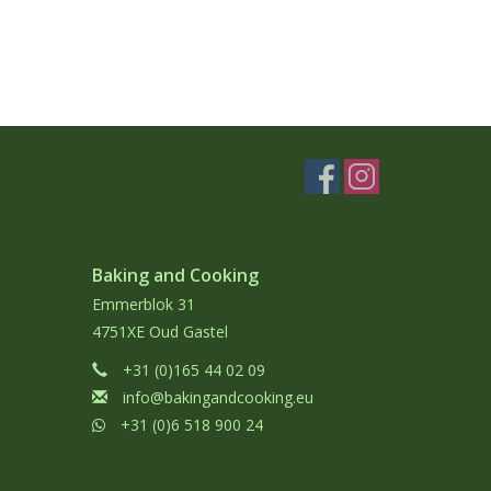
Baking and Cooking
Emmerblok 31
4751XE Oud Gastel
+31 (0)165 44 02 09
info@bakingandcooking.eu
+31 (0)6 518 900 24