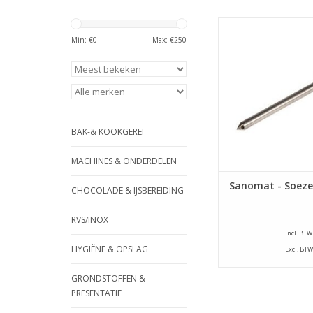
Sanomat - Soez
Min: €
0
Max: €
250
TOEVOEGEN AAN WI
BAK-& KOOKGEREI
MACHINES & ONDERDELEN
Sanomat - Soeze
CHOCOLADE & IJSBEREIDING
RVS/INOX
Incl. BTW
HYGIËNE & OPSLAG
Excl. BTW
GRONDSTOFFEN &
PRESENTATIE