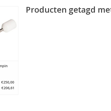
Producten getagd met
enpin
NKELWAGEN
npin
€250,00
€206,61