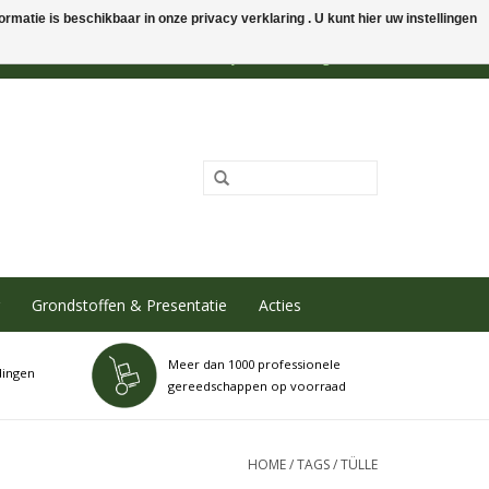
rmatie is beschikbaar in onze privacy verklaring . U kunt hier uw instellingen
0 Artikelen - €0,00
Mijn account / Registreren
Grondstoffen & Presentatie
Acties
Meer dan 1000 professionele
dingen
gereedschappen op voorraad
HOME
/
TAGS
/
TÜLLE