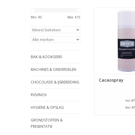
De Cacaoboter Spray
New Cake wordt gebr
Min: €
0
Max: €
15
marsepein, eetbare 
glanzende uitstraling 
om producten van ma
fondant te bescher
uitdroging. Deze sp
ideaal om je eetbar
BAK-& KOOKGEREI
icing of fro
TOEVOEGEN AAN WI
MACHINES & ONDERDELEN
Cacaospray
CHOCOLADE & IJSBEREIDING
RVS/INOX
Incl. B
HYGIËNE & OPSLAG
Excl. B
GRONDSTOFFEN &
PRESENTATIE