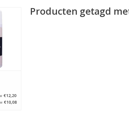
Producten getagd met
 van Brand
uikt om je
prints een
te geven en
rsepein en
men tegen
ray is ook
e print op
s
NKELWAGEN
€12,20
TW
€10,08
TW