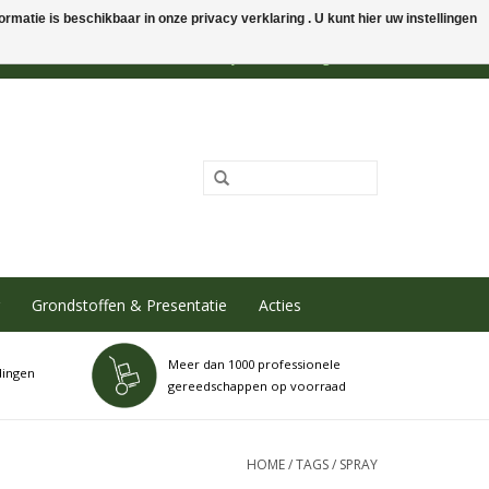
rmatie is beschikbaar in onze privacy verklaring . U kunt hier uw instellingen
0 Artikelen - €0,00
Mijn account / Registreren
Grondstoffen & Presentatie
Acties
Meer dan 1000 professionele
dingen
gereedschappen op voorraad
HOME
/
TAGS
/
SPRAY