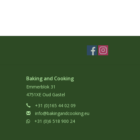
Baking and Cooking
Emmerblok 31
4751XE Oud Gastel
+31 (0)165 44 02 09
info@bakingandcooking.eu
+31 (0)6 518 900 24