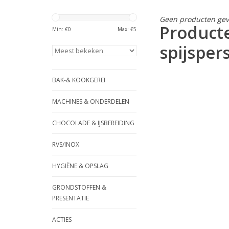
Geen producten gev
Product
Min: €
0
Max: €
5
spijsper
BAK-& KOOKGEREI
MACHINES & ONDERDELEN
CHOCOLADE & IJSBEREIDING
RVS/INOX
HYGIËNE & OPSLAG
GRONDSTOFFEN &
PRESENTATIE
ACTIES