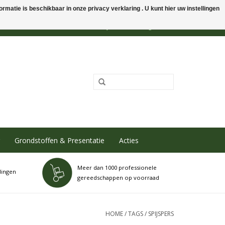
rmatie is beschikbaar in onze privacy verklaring . U kunt hier uw instellingen
0 Artikelen - €0,00
Mijn account / Registreren
Grondstoffen & Presentatie
Acties
Meer dan 1000 professionele
dingen
gereedschappen op voorraad
HOME
/
TAGS
/
SPIJSPERS