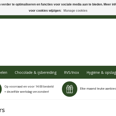
verder te optimaliseren en functies voor sociale media aan te bieden. Meer info
voor cookies wijzigen:
Manage cookies
elen
Chocolade & ijsbereiding
RVS/Inox
Hygiëne & opslag
Op voorraad en voor 14:00 besteld
Elke maand leuke aanbie
= dezelfde werkdag verzonden!
rs