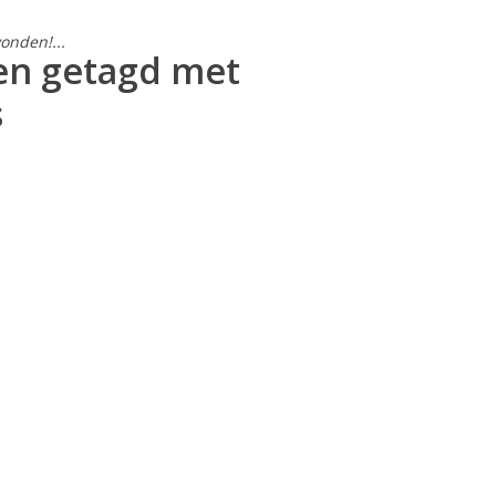
onden!...
en getagd met
s