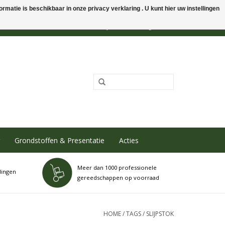
rmatie is beschikbaar in onze privacy verklaring . U kunt hier uw instellingen
0 Artikelen - €0,00
Mijn account / Registreren
Grondstoffen & Presentatie
Acties
Meer dan 1000 professionele
dingen
gereedschappen op voorraad
HOME
/
TAGS
/
SLIJPSTOK