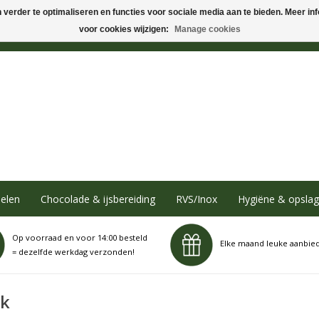
verder te optimaliseren en functies voor sociale media aan te bieden. Meer info
voor cookies wijzigen:
Manage cookies
elen
Chocolade & ijsbereiding
RVS/Inox
Hygiëne & opslag
Op voorraad en voor 14:00 besteld
Elke maand leuke aanbie
= dezelfde werkdag verzonden!
ok