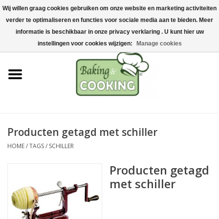
Wij willen graag cookies gebruiken om onze website en marketing activiteiten
Home
verder te optimaliseren en functies voor sociale media aan te bieden. Meer
0 Artikelen - €0,00
informatie is beschikbaar in onze privacy verklaring . U kunt hier uw
Bak-& kookgerei
instellingen voor cookies wijzigen:
Manage cookies
Machines & onderdelen
Chocolade & ijsbereiding
RVS/Inox
Producten getagd met schiller
HOME
/
TAGS
/
SCHILLER
Hygiëne & opslag
Producten getagd
Grondstoffen & Presentatie
met schiller
Acties