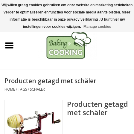
Wij willen graag cookies gebruiken om onze website en marketing activiteiten
Home
verder te optimaliseren en functies voor sociale media aan te bieden. Meer
0 Artikelen - €0,00
informatie is beschikbaar in onze privacy verklaring . U kunt hier uw
Bak-& kookgerei
instellingen voor cookies wijzigen:
Manage cookies
Machines & onderdelen
Chocolade & ijsbereiding
RVS/Inox
Producten getagd met schäler
HOME
/
TAGS
/
SCHÄLER
Hygiëne & opslag
Producten getagd
Grondstoffen & Presentatie
met schäler
Acties