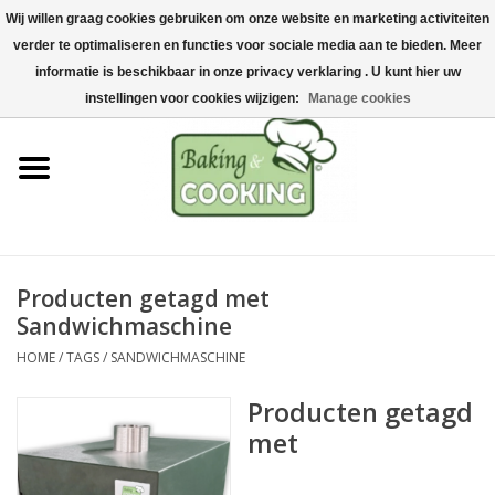
Wij willen graag cookies gebruiken om onze website en marketing activiteiten
Home
verder te optimaliseren en functies voor sociale media aan te bieden. Meer
0 Artikelen - €0,00
informatie is beschikbaar in onze privacy verklaring . U kunt hier uw
Bak-& kookgerei
instellingen voor cookies wijzigen:
Manage cookies
Machines & onderdelen
Chocolade & ijsbereiding
RVS/Inox
Producten getagd met
Sandwichmaschine
Hygiëne & opslag
HOME
/
TAGS
/
SANDWICHMASCHINE
Grondstoffen & Presentatie
Producten getagd
met
Acties