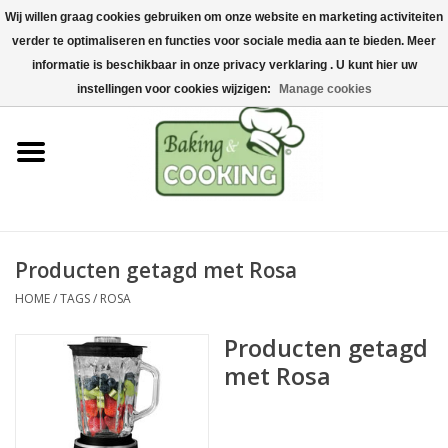
Wij willen graag cookies gebruiken om onze website en marketing activiteiten
Home
verder te optimaliseren en functies voor sociale media aan te bieden. Meer
0 Artikelen - €0,00
informatie is beschikbaar in onze privacy verklaring . U kunt hier uw
Bak-& kookgerei
instellingen voor cookies wijzigen:
Manage cookies
Machines & onderdelen
Chocolade & ijsbereiding
RVS/Inox
Producten getagd met Rosa
HOME
/
TAGS
/
ROSA
Hygiëne & opslag
Producten getagd
Grondstoffen & Presentatie
met Rosa
Acties