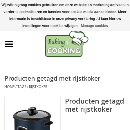
Wij willen graag cookies gebruiken om onze website en marketing activiteiten
Home
verder te optimaliseren en functies voor sociale media aan te bieden. Meer
0 Artikelen - €0,00
informatie is beschikbaar in onze privacy verklaring . U kunt hier uw
Bak-& kookgerei
instellingen voor cookies wijzigen:
Manage cookies
Machines & onderdelen
Chocolade & ijsbereiding
RVS/Inox
Producten getagd met rijstkoker
HOME
/
TAGS
/
RIJSTKOKER
Hygiëne & opslag
Producten getagd
Grondstoffen & Presentatie
met rijstkoker
Acties