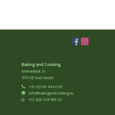
Baking and Cooking
Emmerblok 31
4751XE Oud Gastel
+31 (0)165 44 02 09
info@bakingandcooking.eu
+31 (0)6 518 900 24