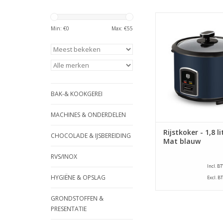
Berlinger Haus Rijstk
liter - Mat bl
Min: €
0
Max: €
55
TOEVOEGEN AAN WI
BAK-& KOOKGEREI
MACHINES & ONDERDELEN
Rijstkoker - 1,8 li
CHOCOLADE & IJSBEREIDING
Mat blauw
RVS/INOX
Incl. B
HYGIËNE & OPSLAG
Excl. B
GRONDSTOFFEN &
PRESENTATIE