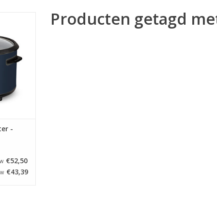
Producten getagd met
oker - 1,8
auw
NKELWAGEN
ter -
€52,50
TW
€43,39
TW