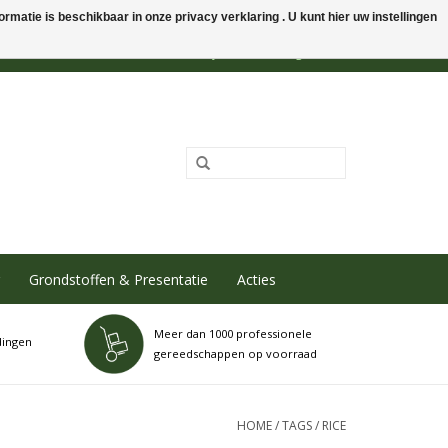
rmatie is beschikbaar in onze privacy verklaring . U kunt hier uw instellingen
0 Artikelen - €0,00
Mijn account / Registreren
Grondstoffen & Presentatie
Acties
Meer dan 1000 professionele
dingen
gereedschappen op voorraad
HOME
/
TAGS
/
RICE