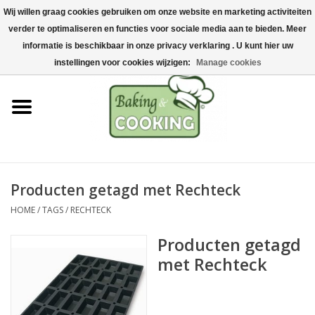
Wij willen graag cookies gebruiken om onze website en marketing activiteiten
Home
verder te optimaliseren en functies voor sociale media aan te bieden. Meer
0 Artikelen - €0,00
informatie is beschikbaar in onze privacy verklaring . U kunt hier uw
Bak-& kookgerei
instellingen voor cookies wijzigen:
Manage cookies
Machines & onderdelen
Chocolade & ijsbereiding
RVS/Inox
Producten getagd met Rechteck
HOME
/
TAGS
/
RECHTECK
Hygiëne & opslag
Producten getagd
Grondstoffen & Presentatie
met Rechteck
Acties