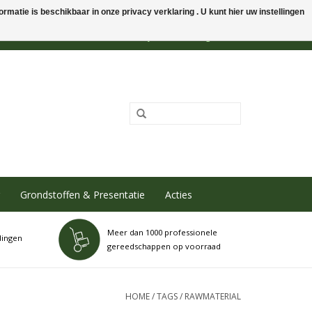
rmatie is beschikbaar in onze privacy verklaring . U kunt hier uw instellingen
0 Artikelen - €0,00
Mijn account / Registreren
Grondstoffen & Presentatie
Acties
Meer dan 1000 professionele
dingen
gereedschappen op voorraad
HOME
/
TAGS
/
RAWMATERIAL