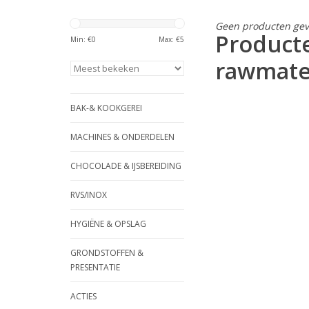
Geen producten gev
Product
Min: €
0
Max: €
5
rawmate
BAK-& KOOKGEREI
MACHINES & ONDERDELEN
CHOCOLADE & IJSBEREIDING
RVS/INOX
HYGIËNE & OPSLAG
GRONDSTOFFEN &
PRESENTATIE
ACTIES