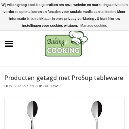
Wij willen graag cookies gebruiken om onze website en marketing activiteiten
Home
verder te optimaliseren en functies voor sociale media aan te bieden. Meer
0 Artikelen - €0,00
informatie is beschikbaar in onze privacy verklaring . U kunt hier uw
Bak-& kookgerei
instellingen voor cookies wijzigen:
Manage cookies
Machines & onderdelen
Chocolade & ijsbereiding
RVS/Inox
Producten getagd met ProSup tableware
HOME
/
TAGS
/
PROSUP TABLEWARE
Hygiëne & opslag
Grondstoffen & Presentatie
Acties