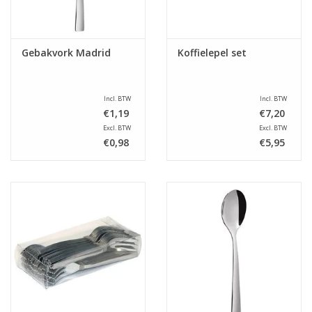
Gebakvork Madrid
Koffielepel set
Incl. BTW
Incl. BTW
€1,19
€7,20
Excl. BTW
Excl. BTW
€0,98
€5,95