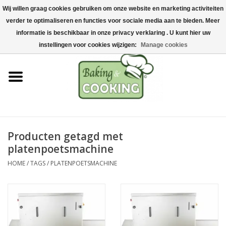
Wij willen graag cookies gebruiken om onze website en marketing activiteiten
Home
verder te optimaliseren en functies voor sociale media aan te bieden. Meer
0 Artikelen - €0,00
informatie is beschikbaar in onze privacy verklaring . U kunt hier uw
Bak-& kookgerei
instellingen voor cookies wijzigen:
Manage cookies
Machines & onderdelen
Chocolade & ijsbereiding
RVS/Inox
Producten getagd met
platenpoetsmachine
Hygiëne & opslag
HOME
/
TAGS
/
PLATENPOETSMACHINE
Grondstoffen & Presentatie
Acties