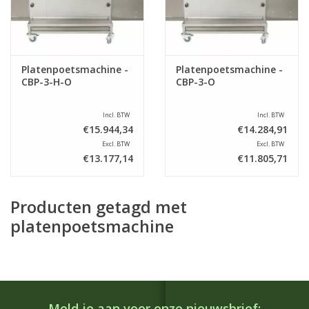
Platenpoetsmachine -
Platenpoetsmachine -
CBP-3-H-O
CBP-3-O
Incl. BTW
Incl. BTW
€15.944,34
€14.284,91
Excl. BTW
Excl. BTW
€13.177,14
€11.805,71
Producten getagd met
platenpoetsmachine
Meld je aan voor onze nieuwsbrief: