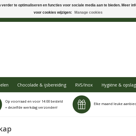
verder te optimaliseren en functies voor sociale media aan te bieden. Meer info
voor cookies wijzigen:
Manage cookies
elen
Chocolade & ijsbereiding
RVS/Inox
Hygiëne & opslag
Op voorraad en voor 14:00 besteld
Elke maand leuke aanbie
= dezelfde werkdag verzonden!
lkap