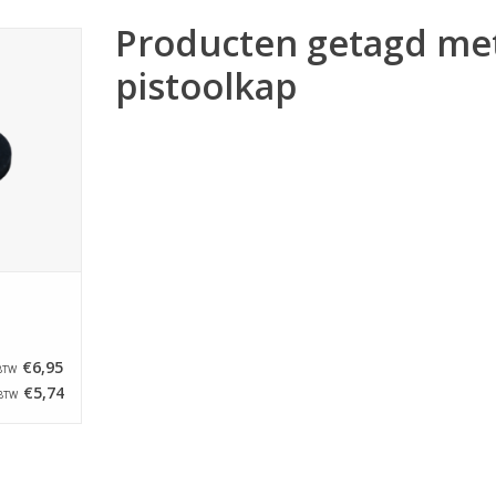
Producten getagd me
ubber
pistoolkap
NKELWAGEN
€6,95
 BTW
€5,74
 BTW