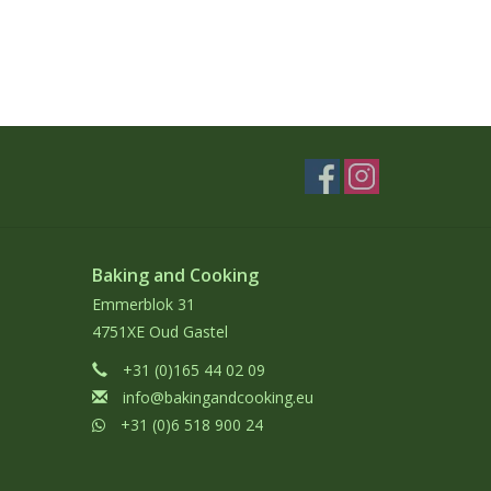
Baking and Cooking
Emmerblok 31
4751XE Oud Gastel
+31 (0)165 44 02 09
info@bakingandcooking.eu
+31 (0)6 518 900 24