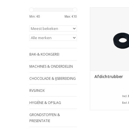
W&vE Afdichtr
Min: €
0
Max: €
10
TOEVOEGEN AAN WI
BAK-& KOOKGEREI
MACHINES & ONDERDELEN
Afdichtrubber
CHOCOLADE & IJSBEREIDING
RVS/INOX
Incl.
HYGIËNE & OPSLAG
Excl.
GRONDSTOFFEN &
PRESENTATIE