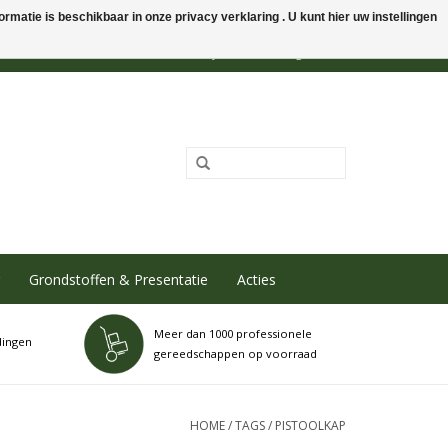
rmatie is beschikbaar in onze privacy verklaring . U kunt hier uw instellingen
0 Artikelen - €0,00
Mijn account / Registreren
Grondstoffen & Presentatie
Acties
Meer dan 1000 professionele
dingen
gereedschappen op voorraad
HOME
/
TAGS
/
PISTOOLKAP