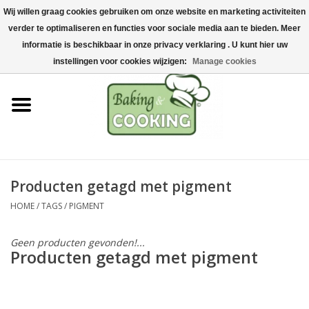
Wij willen graag cookies gebruiken om onze website en marketing activiteiten
Home
verder te optimaliseren en functies voor sociale media aan te bieden. Meer
0 Artikelen - €0,00
informatie is beschikbaar in onze privacy verklaring . U kunt hier uw
Bak-& kookgerei
instellingen voor cookies wijzigen:
Manage cookies
Machines & onderdelen
Chocolade & ijsbereiding
RVS/Inox
Producten getagd met pigment
HOME
/
TAGS
/
PIGMENT
Hygiëne & opslag
Geen producten gevonden!...
Grondstoffen & Presentatie
Producten getagd met pigment
Acties