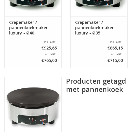
Crepemaker /
Crepemaker /
pannenkoekmaker
pannenkoekmaker
luxury - Ø40
luxury - Ø35
Incl. BTW
Incl. BTW
€925,65
€865,15
Excl. BTW
Excl. BTW
€765,00
€715,00
Producten getagd
met pannenkoek