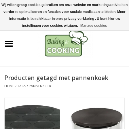
Wij willen graag cookies gebruiken om onze website en marketing activiteiten
Home
verder te optimaliseren en functies voor sociale media aan te bieden. Meer
0 Artikelen - €0,00
informatie is beschikbaar in onze privacy verklaring . U kunt hier uw
Bak-& kookgerei
instellingen voor cookies wijzigen:
Manage cookies
Machines & onderdelen
Chocolade & ijsbereiding
RVS/Inox
Producten getagd met pannenkoek
HOME
/
TAGS
/
PANNENKOEK
Hygiëne & opslag
Grondstoffen & Presentatie
Acties