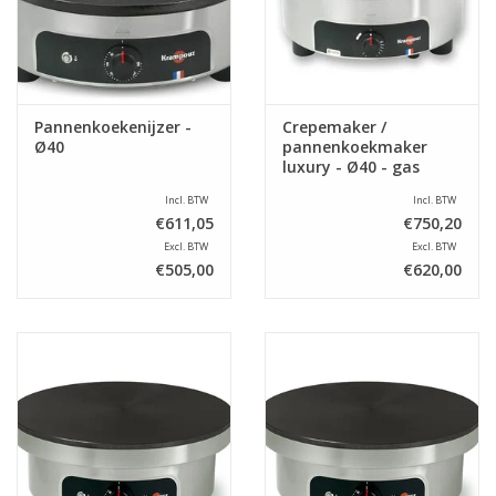
Pannenkoekenijzer -
Crepemaker /
Ø40
pannenkoekmaker
luxury - Ø40 - gas
Incl. BTW
Incl. BTW
€611,05
€750,20
Excl. BTW
Excl. BTW
€505,00
€620,00