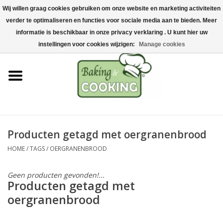
Wij willen graag cookies gebruiken om onze website en marketing activiteiten
Home
verder te optimaliseren en functies voor sociale media aan te bieden. Meer
0 Artikelen - €0,00
informatie is beschikbaar in onze privacy verklaring . U kunt hier uw
Bak-& kookgerei
instellingen voor cookies wijzigen:
Manage cookies
Machines & onderdelen
Chocolade & ijsbereiding
RVS/Inox
Producten getagd met oergranenbrood
HOME
/
TAGS
/
OERGRANENBROOD
Hygiëne & opslag
Geen producten gevonden!...
Grondstoffen & Presentatie
Producten getagd met
oergranenbrood
Acties