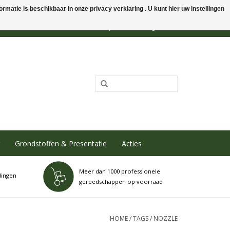
rmatie is beschikbaar in onze privacy verklaring . U kunt hier uw instellingen
0 Artikelen - €0,00
Mijn account / Registreren
Grondstoffen & Presentatie
Acties
Meer dan 1000 professionele
dingen
gereedschappen op voorraad
HOME
/
TAGS
/
NOZZLE