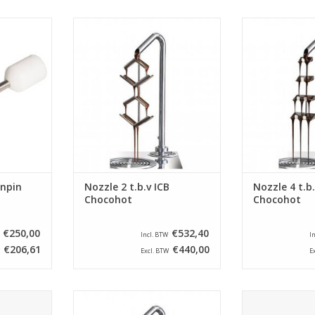
enpin
Nozzle 2 t.b.v ICB Chocohot
Nozzle 4 t.b.
chocolade dispenser
chocolade
NKELWAGEN
TOEVOEGEN AAN WINKELWAGEN
TOEVOEGEN AA
npin
Nozzle 2 t.b.v ICB
Nozzle 4 t.b.
Chocohot
Chocohot
€250,00
€532,40
Incl. BTW
I
€206,61
€440,00
Excl. BTW
E
 rood
Nozzle 3 t.b.v ICB Chocohot
W&vE Sproe
chocolade dispenser