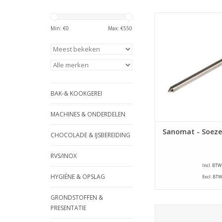
Sanomat - Soez
Min: €
0
Max: €
550
TOEVOEGEN AAN WI
BAK-& KOOKGEREI
MACHINES & ONDERDELEN
Sanomat - Soeze
CHOCOLADE & IJSBEREIDING
RVS/INOX
Incl. BTW
HYGIËNE & OPSLAG
Excl. BTW
GRONDSTOFFEN &
PRESENTATIE
W&vE Sproeier -