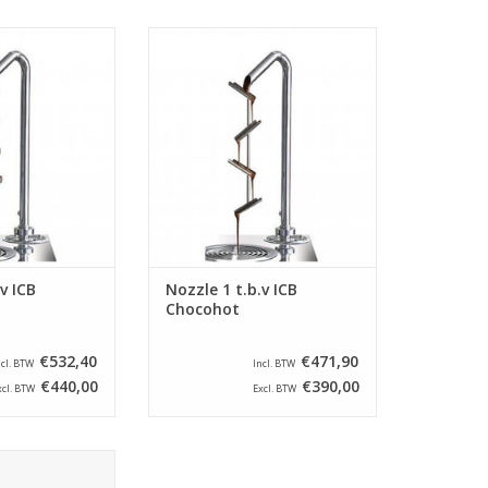
v ICB Chocohot
Nozzle 1 t.b.v ICB Chocohot
 dispenser
chocolade dispenser
N WINKELWAGEN
TOEVOEGEN AAN WINKELWAGEN
v ICB
Nozzle 1 t.b.v ICB
Chocohot
€532,40
€471,90
ncl. BTW
Incl. BTW
€440,00
€390,00
xcl. BTW
Excl. BTW
ier - groen