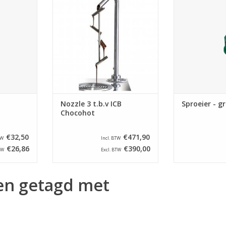
NKELWAGEN
TOEVOEGEN AA
TOEVOEGEN AAN WINKELWAGEN
Nozzle 3 t.b.v ICB
Sproeier - g
Chocohot
€32,50
€471,90
TW
Incl. BTW
€26,86
€390,00
TW
Excl. BTW
en getagd met