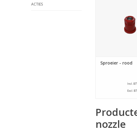
TOEVOEGEN AAN WI
ACTIES
Sproeier - rood
Incl. B
Excl. B
Product
nozzle