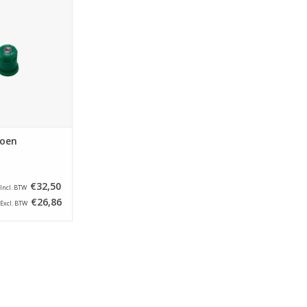
N WINKELWAGEN
roen
€32,50
Incl. BTW
€26,86
Excl. BTW