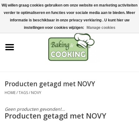
Wij willen graag cookies gebruiken om onze website en marketing activiteiten
Home
verder te optimaliseren en functies voor sociale media aan te bieden. Meer
0 Artikelen - €0,00
informatie is beschikbaar in onze privacy verklaring . U kunt hier uw
Bak-& kookgerei
instellingen voor cookies wijzigen:
Manage cookies
Machines & onderdelen
Chocolade & ijsbereiding
RVS/Inox
Producten getagd met NOVY
HOME
/
TAGS
/
NOVY
Hygiëne & opslag
Geen producten gevonden!...
Grondstoffen & Presentatie
Producten getagd met NOVY
Acties