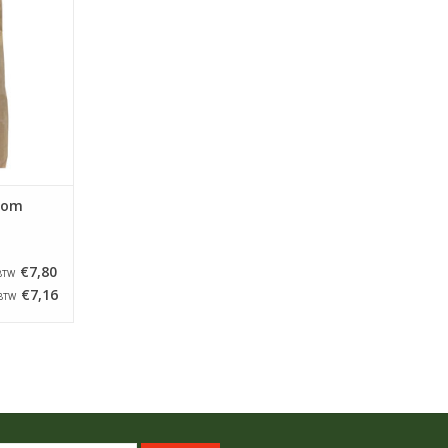
gram.
NKELWAGEN
oom
€7,80
 BTW
€7,16
 BTW