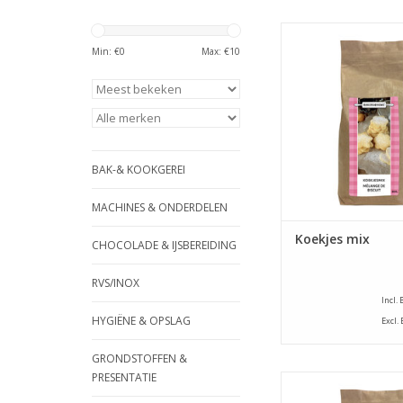
All in mix voor het
koekjes. Verpakt in 
Min: €
0
Max: €
10
800 gram.
TOEVOEGEN AAN WI
BAK-& KOOKGEREI
MACHINES & ONDERDELEN
Koekjes mix
CHOCOLADE & IJSBEREIDING
RVS/INOX
Incl.
HYGIËNE & OPSLAG
Excl.
GRONDSTOFFEN &
PRESENTATIE
All in mix voor het
banketbakkers room. 