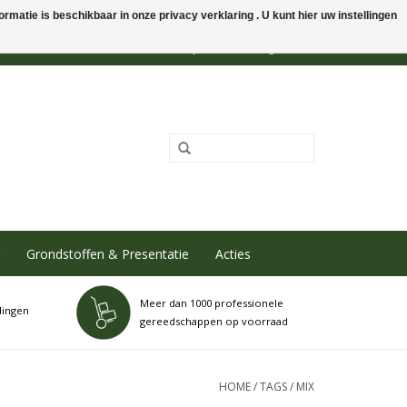
rmatie is beschikbaar in onze privacy verklaring . U kunt hier uw instellingen
0 Artikelen - €0,00
Mijn account / Registreren
Grondstoffen & Presentatie
Acties
Meer dan 1000 professionele
dingen
gereedschappen op voorraad
HOME
/
TAGS
/
MIX