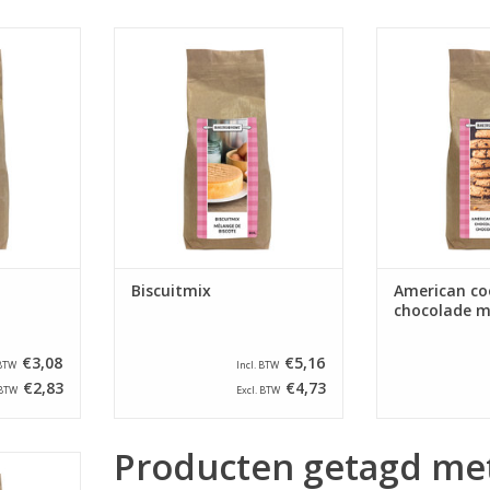
 maken van
All in bakmix voor het maken van
All in mix voo
zakken van
biscuit. Verpakt in zakken van 800
American cook
gram.
Verpakt in zakk
NKELWAGEN
TOEVOEGEN AAN WINKELWAGEN
TOEVOEGEN AA
Biscuitmix
American co
chocolade m
€3,08
€5,16
 BTW
Incl. BTW
€2,83
€4,73
 BTW
Excl. BTW
Producten getagd me
 maken van
Verpakt in