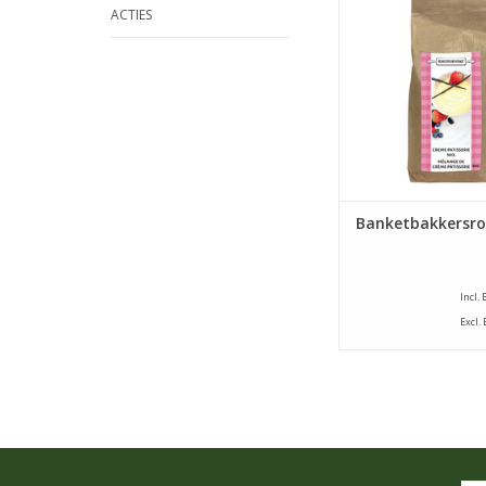
ACTIES
zakken van 800 
TOEVOEGEN AAN WI
Banketbakkersr
Incl.
Excl.