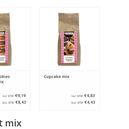
r het maken van
All in mix voor het maken van
ies chocolade.
cupcakes. Verpakt in zakken van
en van 800 gram.
800 gram.
N WINKELWAGEN
TOEVOEGEN AAN WINKELWAGEN
okies
Cupcake mix
ix
€9,19
€4,83
Incl. BTW
Incl. BTW
€8,43
€4,43
Excl. BTW
Excl. BTW
t mix