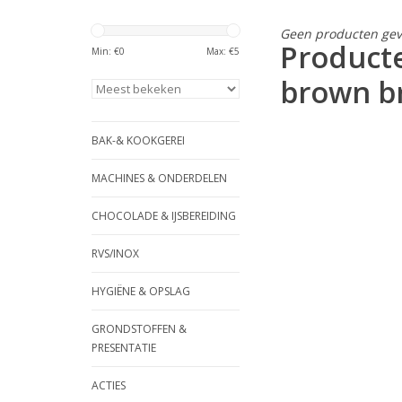
Geen producten gev
Producte
Min: €
0
Max: €
5
brown b
BAK-& KOOKGEREI
MACHINES & ONDERDELEN
CHOCOLADE & IJSBEREIDING
RVS/INOX
HYGIËNE & OPSLAG
GRONDSTOFFEN &
PRESENTATIE
ACTIES