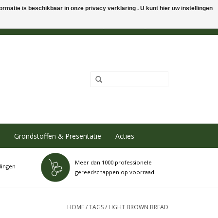
rmatie is beschikbaar in onze privacy verklaring . U kunt hier uw instellingen
0 Artikelen - €0,00
Mijn account / Registreren
Grondstoffen & Presentatie
Acties
Meer dan 1000 professionele
dingen
gereedschappen op voorraad
HOME
/
TAGS
/
LIGHT BROWN BREAD