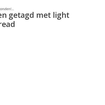
onden!...
n getagd met light
read