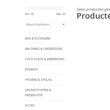
Geen producten gev
Product
Min: €
0
Max: €
5
BAK-& KOOKGEREI
MACHINES & ONDERDELEN
CHOCOLADE & IJSBEREIDING
RVS/INOX
HYGIËNE & OPSLAG
GRONDSTOFFEN &
PRESENTATIE
ACTIES