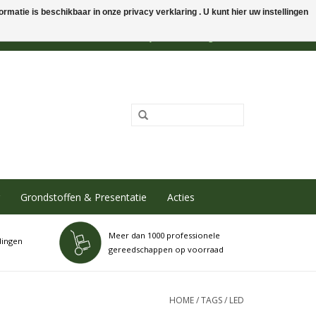
rmatie is beschikbaar in onze privacy verklaring . U kunt hier uw instellingen
0 Artikelen - €0,00
Mijn account / Registreren
Grondstoffen & Presentatie
Acties
Meer dan 1000 professionele
dingen
gereedschappen op voorraad
HOME
/
TAGS
/
LED