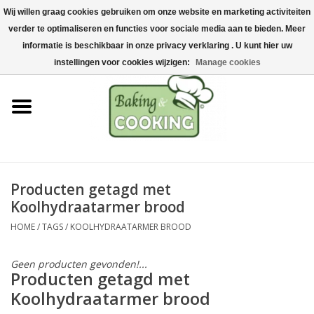
Wij willen graag cookies gebruiken om onze website en marketing activiteiten
Home
verder te optimaliseren en functies voor sociale media aan te bieden. Meer
0 Artikelen - €0,00
informatie is beschikbaar in onze privacy verklaring . U kunt hier uw
Bak-& kookgerei
instellingen voor cookies wijzigen:
Manage cookies
Machines & onderdelen
Chocolade & ijsbereiding
RVS/Inox
Producten getagd met
Koolhydraatarmer brood
Hygiëne & opslag
HOME
/
TAGS
/
KOOLHYDRAATARMER BROOD
Grondstoffen & Presentatie
Geen producten gevonden!...
Producten getagd met
Acties
Koolhydraatarmer brood