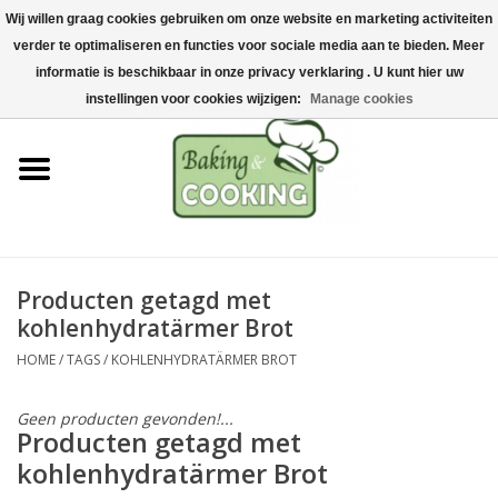
Wij willen graag cookies gebruiken om onze website en marketing activiteiten
Home
verder te optimaliseren en functies voor sociale media aan te bieden. Meer
0 Artikelen - €0,00
informatie is beschikbaar in onze privacy verklaring . U kunt hier uw
Bak-& kookgerei
instellingen voor cookies wijzigen:
Manage cookies
Machines & onderdelen
Chocolade & ijsbereiding
RVS/Inox
Producten getagd met
kohlenhydratärmer Brot
Hygiëne & opslag
HOME
/
TAGS
/
KOHLENHYDRATÄRMER BROT
Grondstoffen & Presentatie
Geen producten gevonden!...
Producten getagd met
Acties
kohlenhydratärmer Brot