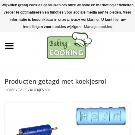
Wij willen graag cookies gebruiken om onze website en marketing activiteiten
Home
verder te optimaliseren en functies voor sociale media aan te bieden. Meer
0 Artikelen - €0,00
informatie is beschikbaar in onze privacy verklaring . U kunt hier uw
Bak-& kookgerei
instellingen voor cookies wijzigen:
Manage cookies
Machines & onderdelen
Chocolade & ijsbereiding
RVS/Inox
Producten getagd met koekjesrol
HOME
/
TAGS
/
KOEKJESROL
Hygiëne & opslag
Grondstoffen & Presentatie
Acties