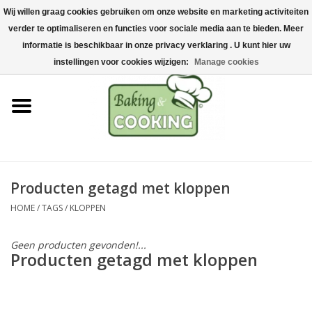
Wij willen graag cookies gebruiken om onze website en marketing activiteiten
Home
verder te optimaliseren en functies voor sociale media aan te bieden. Meer
0 Artikelen - €0,00
informatie is beschikbaar in onze privacy verklaring . U kunt hier uw
Bak-& kookgerei
instellingen voor cookies wijzigen:
Manage cookies
Machines & onderdelen
Chocolade & ijsbereiding
RVS/Inox
Producten getagd met kloppen
HOME
/
TAGS
/
KLOPPEN
Hygiëne & opslag
Geen producten gevonden!...
Grondstoffen & Presentatie
Producten getagd met kloppen
Acties